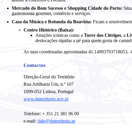
Mercado do Bom Sucesso e Shopping Cidade do Porto:
Situ
gastronomia gourmet, comércio e serviços.
Casa da Música e Rotunda da Boavista:
Ficam a sensivelment
Centro Histórico (Baixa):
Atrações icónicas como a
Torre dos Clérigos
, a
Li
deslocações rápidas a pé para quem gosta de caminha
As suas coordenadas aproximadas 41.14993793718053, 
Contactos
Direção-Geral do Território
Rua Artilharia Um, n.º 107
1099-052 Lisboa, Portugal
www.dgterritorio.gov.pt
Telefone: + 351 21 381 96 00
e-mail:
jiide@dgterritorio.pt