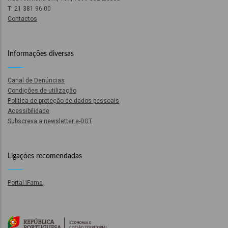
T: 21 381 96 00
ão
Contactos
l
Informações diversas
órios
Canal de Denúncias
dades
Condições de utilização
GT
Política de proteção de dados pessoais
Acessibilidade
Subscreva a newsletter e-DGT
s
es
Ligações recomendadas
Portal iFama