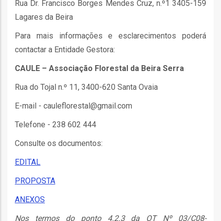
Rua Dr. Francisco Borges Mendes Cruz, n.º1 3405-159
Lagares da Beira
as
s
Para mais informações e esclarecimentos poderá
contactar a Entidade Gestora:
CAULE – Associação Florestal da Beira Serra
Rua do Tojal n.º 11, 3400-620 Santa Ovaia
E-mail - cauleflorestal@gmail.com
o
Telefone - 238 602 444
Consulte os documentos:
EDITAL
PROPOSTA
ório
ANEXOS
Nos termos do ponto 4.2.3 da OT Nº 03/C08-