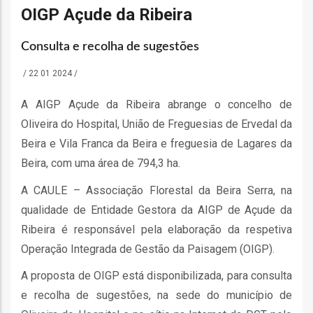
o
OIGP Açude da Ribeira
bilização
Consulta e recolha de sugestões
/
22 01 2024
/
s
A AIGP Açude da Ribeira abrange o concelho de
Oliveira do Hospital, União de Freguesias de Ervedal da
es
Beira e Vila Franca da Beira e freguesia de Lagares da
Beira, com uma área de 794,3 ha.
A CAULE – Associação Florestal da Beira Serra, na
o
qualidade de Entidade Gestora da AIGP de Açude da
Ribeira é responsável pela elaboração da respetiva
nho
Operação Integrada de Gestão da Paisagem (OIGP).
ão
a
A proposta de OIGP está disponibilizada, para consulta
e recolha de sugestões, na sede do município de
mento