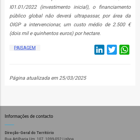
I01.01/2022 (investimento inicial), o financiamento
l
público global não deverá ultrapassar, por área da
OIGP a intervencionar, um custo médio de 2.500 €
orização
(dois mil e quinhentos euros) por hectare.
LinkedI
Twitt
W
ação
PAISAGEM
Página atualizada em 25/03/2025
Informações de contacto
Direção-Geral do Território
Rua Artilharia Um, 107, 1099-052 Lisboa