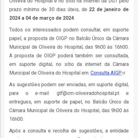
Oliveira do Hospital e no sítio na Internet da DGT pelo
ção
prazo mínimo de 30 dias úteis, de
22 de janeiro de
2024 a 04 de março de 2024
.
Todos os interessados podem consultar, em suporte
papel, a proposta de OIGP no Balcão Único da Câmara
Municipal de Oliveira do Hospital, das 9h00 às 16h00.
A proposta de OIGP poderá também ser consultada,
mento
em suporte digital, no sítio da internet da Câmara
Municipal de Oliveira do Hospital em:
Consulta
AIGP
ntos
As sugestões podem ser enviadas, em suporte digital,
para o e-mail: gtf@cm-oliveiradohospital.pt e
entregues, em suporte de papel, no Balcão Único da
ão
Câmara Municipal de Oliveira do Hospital, das 9h00 às
16h00.
o
Após a consulta e recolha de sugestões, a entidade