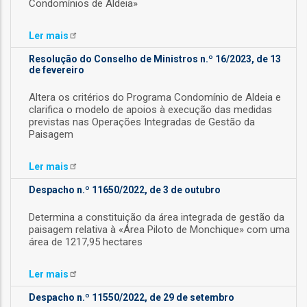
Condomínios de Aldeia»
Ler
mais
Resolução do Conselho de Ministros n.º 16/2023, de 13
de fevereiro
Altera os critérios do Programa Condomínio de Aldeia e
clarifica o modelo de apoios à execução das medidas
ção
previstas nas Operações Integradas de Gestão da
Paisagem
onal
Ler
mais
ão
Despacho n.º 11650/2022, de 3 de outubro
ões
Determina a constituição da área integrada de gestão da
paisagem relativa à «Área Piloto de Monchique» com uma
área de 1217,95 hectares
Ler
mais
Despacho n.º 11550/2022, de 29 de setembro