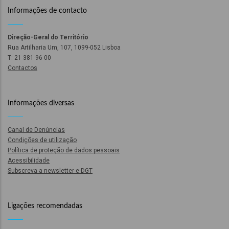
m
Informações de contacto
Direção-Geral do Território
Rua Artilharia Um, 107, 1099-052 Lisboa
m
T: 21 381 96 00
Contactos
Informações diversas
m
Canal de Denúncias
Condições de utilização
Política de proteção de dados pessoais
Acessibilidade
Subscreva a newsletter e-DGT
órios
ção
onal
Ligações recomendadas