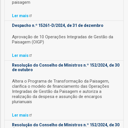
paisagem
o
Ler
mais
bilização
Despacho n.º 15261-D/2024, de 31 de dezembro
Aprovação de 10 Operações Integradas de Gestão da
s
Paisagem (OIGP)
es
Ler
mais
Resolução do Conselho de Ministros n.º 152/2024, de 30
de outubro
o
Altera o Programa de Transformação da Paisagem,
clarifica o modelo de financiamento das Operações
Integradas de Gestão da Paisagem e autoriza a
nho
realização da despesa e assunção de encargos
plurianuais
ão
a
Ler
mais
mento
Resolução do Conselho de Ministros n.º 152/2024, de 30