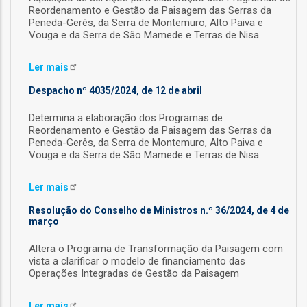
Reordenamento e Gestão da Paisagem das Serras da
Peneda-Gerês, da Serra de Montemuro, Alto Paiva e
Vouga e da Serra de São Mamede e Terras de Nisa
Ler
mais
fia
Despacho nº 4035/2024, de 12 de abril
Determina a elaboração dos Programas de
Reordenamento e Gestão da Paisagem das Serras da
Peneda-Gerês, da Serra de Montemuro, Alto Paiva e
Vouga e da Serra de São Mamede e Terras de Nisa.
isa
Ler
mais
gião
Resolução do Conselho de Ministros n.º 36/2024, de 4 de
março
isa
Altera o Programa de Transformação da Paisagem com
utos
vista a clarificar o modelo de financiamento das
Operações Integradas de Gestão da Paisagem
grafia
rica
Ler
mais