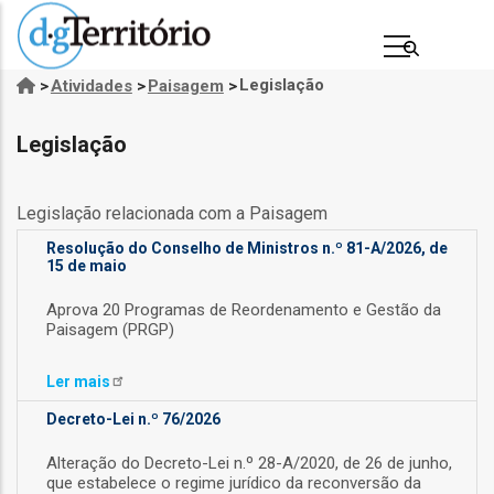
Passar
para
o
Legislação
>
Atividades
>
Paisagem
>
Navegação
conteúdo
estrutural
principal
Legislação
Legislação relacionada com a Paisagem
Resolução do Conselho de Ministros n.º 81-A/2026, de
15 de maio
Aprova 20 Programas de Reordenamento e Gestão da
Paisagem (PRGP)
s
Ler
mais
Decreto-Lei n.º 76/2026
Alteração do Decreto-Lei n.º 28-A/2020, de 26 de junho,
que estabelece o regime jurídico da reconversão da