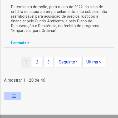
tura
Determina a dotação, para o ano de 2022, da linha de
crédito de apoio ao emparcelamento e do subsídio não
m
reembolsável para aquisição de prédios rústicos a
financiar pelo Fundo Ambiental e pelo Plano de
Recuperação e Resiliência, no âmbito do programa
"Emparcelar para Ordenar"
a
Ler
mais
rmação
m
Paginação
Página
1
Página
2
Página
3
Próxima
Seguinte ›
Última
Última »
atual
página
página
ão
A mostrar 1 - 20 de 46
m