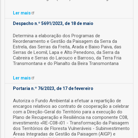
ão
Ler
mais
l
Despacho n.º 5691/2023, de 18 de maio
Determina a elaboração dos Programas de
órios
Reordenamento e Gestão da Paisagem da Serra da
Estrela, das Serras da Freita, Arada e Baixo Paiva, das
dades
Serras de Leomil, Lapa e Alto Penedono, da Serra da
Cabreira e Serras do Larouco e Barroso, da Terra Fria
GT
Transmontana e do Planalto da Beira Transmontana
s
Ler
mais
Portaria n.º 76/2023, de 17 de fevereiro
es
Autoriza o Fundo Ambiental a efetuar a repartição de
encargos relativos ao contrato de cooperação a celebrar
com a Direção-Geral do Território para a execução do
Plano de Recuperação e Resiliência na componente C08,
investimento «RE-C08-i01 - Transformação da Paisagem
dos Territórios de Floresta Vulneráveis - Subinvestimento
Áreas Integradas de Gestão da Paisagem (AIGP) e