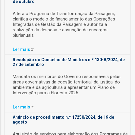
de outubro
ção
Altera o Programa de Transformação da Paisagem,
clarifica o modelo de financiamento das Operações
Integradas de Gestão da Paisagem e autoriza a
realização da despesa e assunção de encargos
plurianuais
Ler
mais
mento
Resolução do Conselho de Ministros n.º 130-B/2024, de
27 de setembro
Mandata os membros do Governo responsáveis pelas
ntos
áreas governativas da coesão ­territorial, da justiça, do
ambiente e da agricultura a apresentar um Plano de
Intervenção para a Floresta 2025
ão
Ler
mais
Anúncio de procedimento n.º 17250/2024, de 19 de
agosto
o
Aquisição de serviços para elaboração dos Programas de