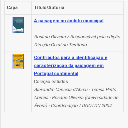
o
Capa
Título/Autoria
bilização
A paisagem no âmbito municipal
Rosário Oliveira / Responsável pela edição:
s
Direção-Geral do Território
es
Contributos para a identificação e
caracterização da paisagem em
Portugal continental
o
Coleção estudos
Alexandre Cancela d’Abreu - Teresa Pinto
nho
Correia - Rosário Oliveira (Universidade de
ão
Évora) - Coordenação / DGOTDU 2004
a
mento