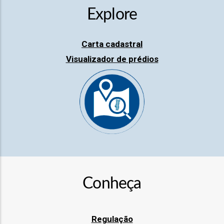
Explore
Carta cadastral
Visualizador de prédios
fia
isa
gião
isa
Conheça
utos
grafia
rica
Regulação