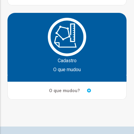
ção
mento
Cadastro
O que mudou
ntos
O que mudou?
ão
o