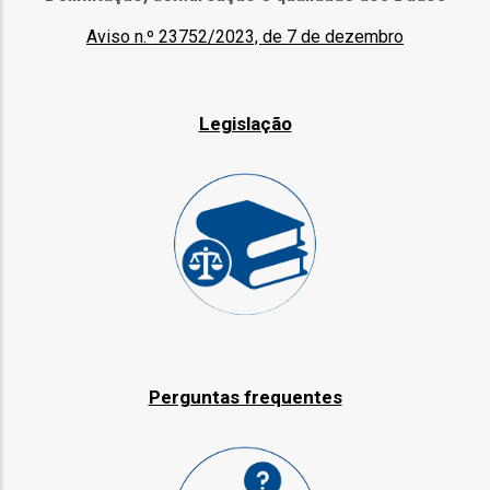
Aviso n.º 23752/2023, de 7 de
dezembro
l
orização
Legislação
ação
Perguntas frequentes