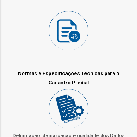
as
s
o
Normas e Especificações Técnicas para o
Cadastro Predial
ório
Delimitação, demarcação e qualidade dos Dados