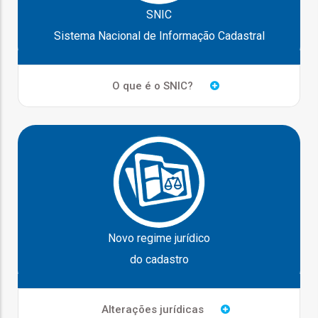
o
SNIC
Sistema Nacional de Informação Cadastral
bilização
O que é o SNIC?
s
es
o
nho
Novo regime jurídico
ão
do cadastro
a
mento
Alterações jurídicas