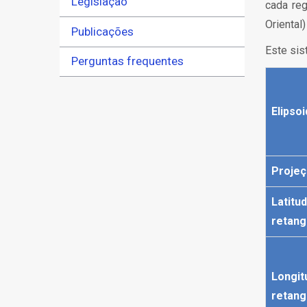
Legislação
cada reg
Oriental
Publicações
Este sis
Perguntas frequentes
Elipso
Projeç
Latitu
retang
Longit
retang