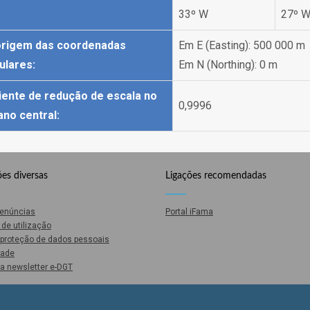
33º W
27º 
origem das coordenadas
Em E (Easting): 500 000 m
ulares:
Em N (Northing): 0 m
iente de redução de escala no
0,9996
ano central:
es diversas
Ligações recomendadas
Denúncias
Portal iFama
de utilização
e proteção de dados pessoais
dade
a newsletter e-DGT