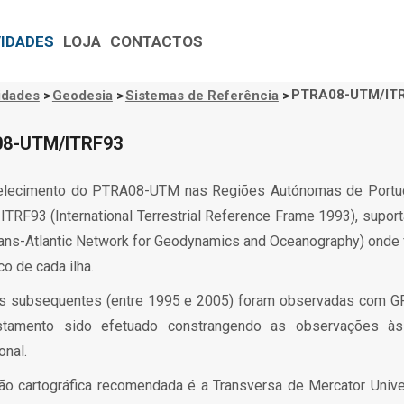
VIDADES
LOJA
CONTACTOS
PTRA08-UTM/IT
idades
>
Geodesia
>
Sistemas de Referência
>
gação
tural
8-UTM/ITRF93
elecimento do PTRA08-UTM nas Regiões Autónomas de Portuga
ITRF93 (International Terrestrial Reference Frame 1993), supo
rans-Atlantic Network for Geodynamics and Oceanography) ond
o de cada ilha.
s subsequentes (entre 1995 e 2005) foram observadas com GPS
stamento sido efetuado constrangendo as observações às 
onal.
ção cartográfica recomendada é a Transversa de Mercator Uni