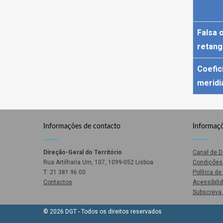
Falsa 
retang
Coefic
meridi
Informações de contacto
Informaçõ
Direção-Geral do Território
Canal de 
Rua Artilharia Um, 107, 1099-052 Lisboa
Condições 
T: 21 381 96 00
Política d
Contactos
Acessibili
Subscreva 
© 2026 DGT - Todos os direitos reservados