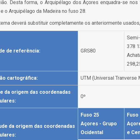
ião. Desta forma, o Arquipélago dos Açores enquadra-se nos 
) e o Arquipélago da Madeira no fuso 28.
tema deverá substituir completamente os anteriormente usados
Semi-
378 1
ide de referência:
GRS80
Achat
298,2
ão cartográfica:
UTM (Universal Tranverse 
de da origem das coordenadas
0º
ulares:
Fuso 25
Fuso
Açores - Grupo
Açore
ude da origem das coordenadas
Ocidental
e Cen
ulares: