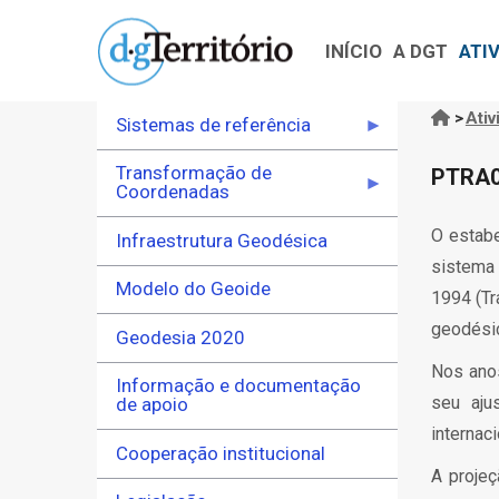
Navegação
Passar
principal
para
INÍCIO
A DGT
ATI
o
conteúdo
>
Ativ
Sistemas de referência
Nave
principal
estru
Transformação de
PTRA0
Coordenadas
O estab
Infraestrutura Geodésica
sistema 
Modelo do Geoide
1994 (T
geodésic
Geodesia 2020
Nos ano
Informação e documentação
seu aju
de apoio
internaci
Cooperação institucional
A proje