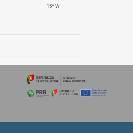
W
15º W