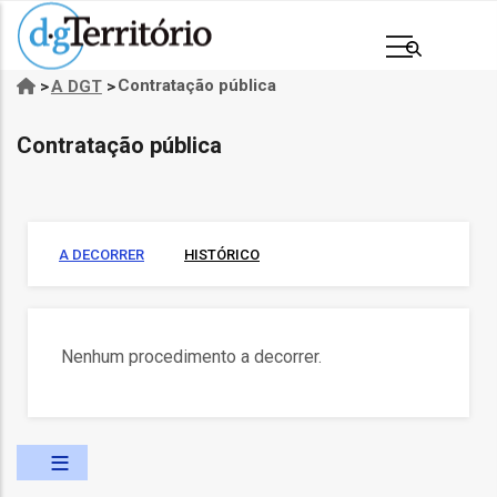
Passar
para
o
Contratação pública
>
A DGT
>
Navegação
conteúdo
estrutural
principal
Contratação pública
A DECORRER
HISTÓRICO
Nenhum procedimento a decorrer.
s