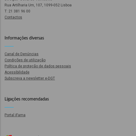
o
Rua Artilharia Um, 107, 1099-052 Lisboa
T: 21 381 96 00
Contactos
bilização
Informações diversas
s
Canal de Denúncias
es
Condições de utilização
Política de proteção de dados pessoais
Acessibilidade
Subscreva a newsletter e-DGT
o
Ligações recomendadas
nho
ão
Portal iFama
a
mento