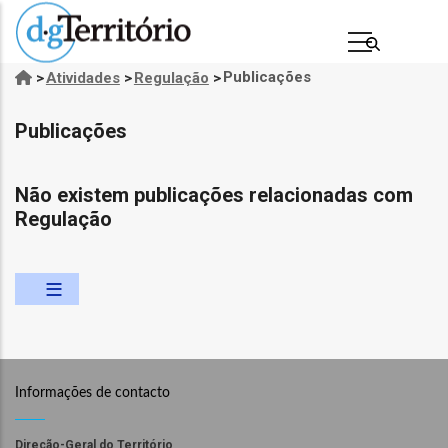
Passar
para
o
Publicações
>
Atividades
>
Regulação
>
Navegação
conteúdo
estrutural
principal
Publicações
Não existem publicações relacionadas com
Regulação
s
Informações de contacto
Direção-Geral do Território