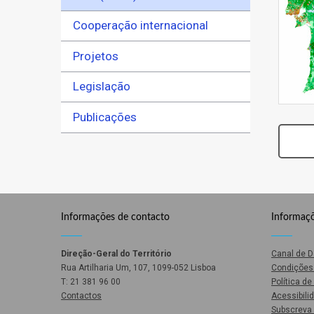
Cooperação internacional
Projetos
Legislação
Publicações
Informações de contacto
Informaçõ
Direção-Geral do Território
Canal de 
Rua Artilharia Um, 107, 1099-052 Lisboa
Condições 
T: 21 381 96 00
Política d
Contactos
Acessibili
Subscreva 