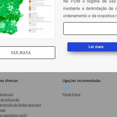
No PDM o regime de uso de
mediante a delimitação de c
ordenamento e da respetiva 
Ler mais
VER MAPA
es diversas
Ligações recomendadas
Denúncias
Portal iFama
de utilização
e proteção de dados pessoais
dade
a newsletter e-DGT