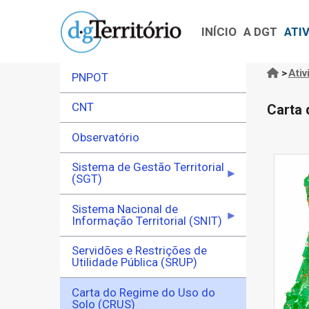
Navegação
Passar
principal
para
INÍCIO
A DGT
ATI
o
conteúdo
>
Ativ
PNPOT
Nave
principal
estru
CNT
Carta 
Observatório
Sistema de Gestão Territorial
(SGT)
Sistema Nacional de
Informação Territorial (SNIT)
Servidões e Restrições de
Utilidade Pública (SRUP)
Carta do Regime do Uso do
Solo (CRUS)