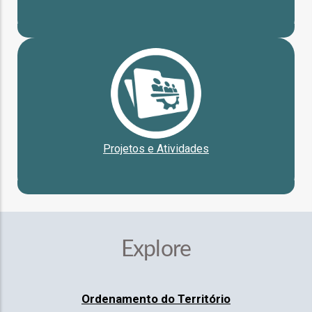
o
bilização
s
es
Projetos e Atividades
o
nho
Explore
ão
a
mento
Ordenamento do Território