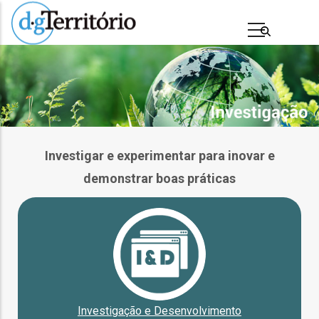
Passar
para
o
conteúdo
principal
Investigar e experimentar para inovar e
demonstrar boas práticas
s
Investigação e Desenvolvimento