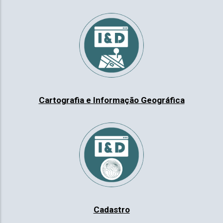
ção
mento
Cartografia e Informação Geográfica
ntos
ão
o
Cadastro