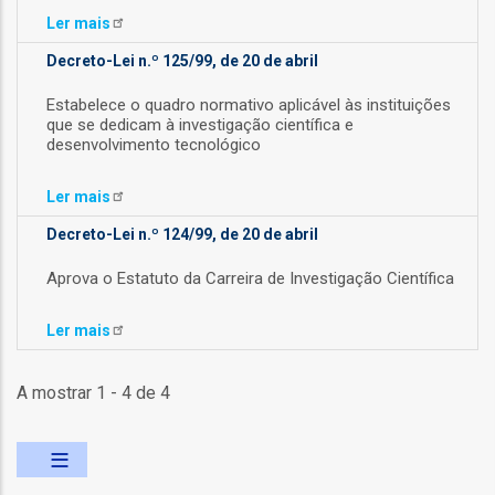
o
Ler
mais
Decreto-Lei n.º 125/99, de 20 de abril
bilização
Estabelece o quadro normativo aplicável às instituições
que se dedicam à investigação científica e
desenvolvimento tecnológico
s
Ler
mais
es
Decreto-Lei n.º 124/99, de 20 de abril
Aprova o Estatuto da Carreira de Investigação Científica
o
Ler
mais
nho
A mostrar 1 - 4 de 4
ão
a
mento