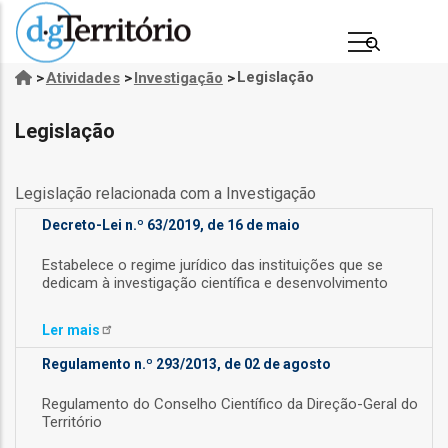
Passar
para
o
Legislação
>
Atividades
>
Investigação
>
Navegação
conteúdo
estrutural
principal
Legislação
Legislação relacionada com a Investigação
Decreto-Lei n.º 63/2019, de 16 de maio
Estabelece o regime jurídico das instituições que se
dedicam à investigação científica e desenvolvimento
s
Ler
mais
Regulamento n.º 293/2013, de 02 de agosto
Regulamento do Conselho Científico da Direção-Geral do
Território