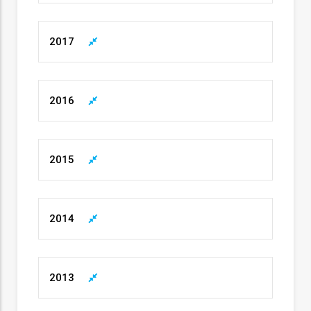
o
2017
bilização
s
2016
es
2015
o
2014
nho
ão
a
2013
mento