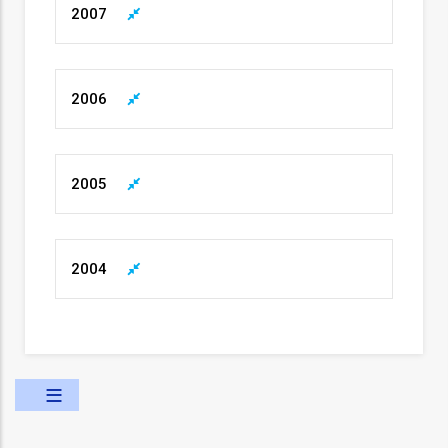
2007
2006
fia
2005
isa
2004
gião
isa
utos
grafia
rica