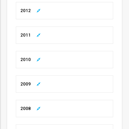
ção
2012
2011
mento
2010
ntos
2009
ão
2008
o