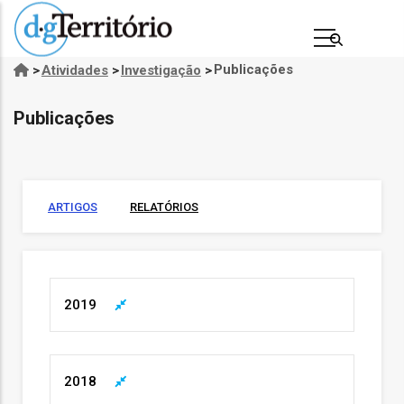
Passar
para
o
Publicações
>
Atividades
>
Investigação
>
Navegação
conteúdo
estrutural
principal
Publicações
ARTIGOS
RELATÓRIOS
s
2019
2018