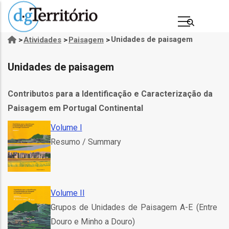
Passar
para
o
Unidades de paisagem
>
Atividades
>
Paisagem
>
Navegação
conteúdo
estrutural
principal
Unidades de paisagem
Contributos para a Identificação e Caracterização da
Paisagem em Portugal Continental
Volume I
Resumo / Summary
s
Volume II
Grupos de Unidades de Paisagem A-E (Entre
Douro e Minho a Douro)