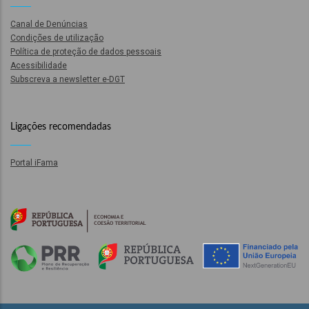
Canal de Denúncias
Condições de utilização
Política de proteção de dados pessoais
Acessibilidade
Subscreva a newsletter e-DGT
fia
Ligações recomendadas
Portal iFama
isa
gião
isa
utos
grafia
rica