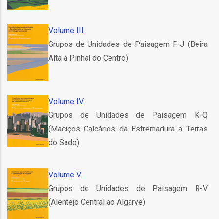
o
bilização
Volume III
Grupos de Unidades de Paisagem F-J (Beira
Alta a Pinhal do Centro)
s
es
Volume IV
Grupos de Unidades de Paisagem K-Q
(Maciços Calcários da Estremadura a Terras
o
do Sado)
nho
Volume V
ão
Grupos de Unidades de Paisagem R-V
a
(Alentejo Central ao Algarve)
mento