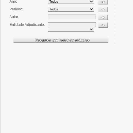
o
bilização
s
es
o
nho
ão
a
mento