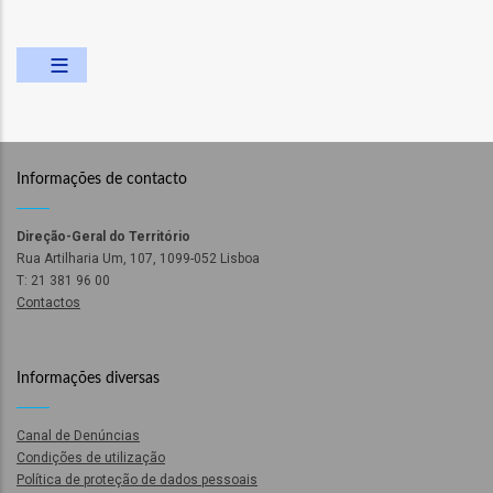
ção
Informações de contacto
mento
Direção-Geral do Território
Rua Artilharia Um, 107, 1099-052 Lisboa
ntos
T: 21 381 96 00
Contactos
ão
Informações diversas
Canal de Denúncias
Condições de utilização
o
Política de proteção de dados pessoais