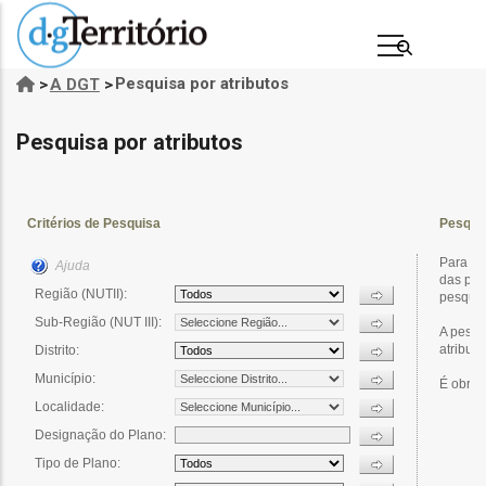
Passar
para
o
Pesquisa por atributos
>
A DGT
>
Navegação
conteúdo
estrutural
principal
Pesquisa por atributos
s