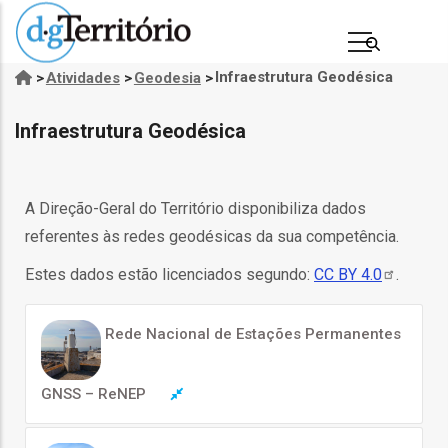
Passar
para
o
Infraestrutura Geodésica
>
Atividades
>
Geodesia
>
Navegação
conteúdo
estrutural
principal
Infraestrutura Geodésica
A Direção-Geral do Território disponibiliza dados
referentes às redes geodésicas da sua competência.
Estes dados estão licenciados segundo:
CC BY
4.0
.
s
Rede Nacional de Estações Permanentes
GNSS – ReNEP