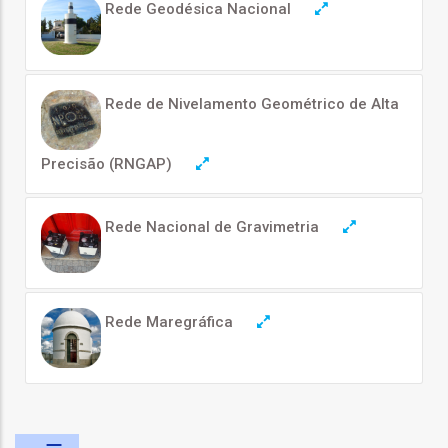
Rede Geodésica Nacional
o
bilização
Rede de Nivelamento Geométrico de Alta
s
Precisão (RNGAP)
es
Rede Nacional de Gravimetria
o
Rede Maregráfica
nho
ão
a
mento