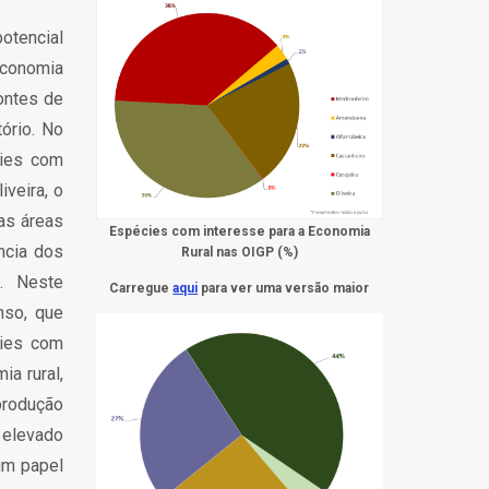
otencial
economia
fontes de
ório. No
cies com
iveira, o
nas áreas
Espécies com interesse para a Economia
ência dos
Rural nas OIGP (%)
. Neste
Carregue
aqui
para ver uma versão maior
nso, que
cies com
a rural,
produção
 elevado
um papel