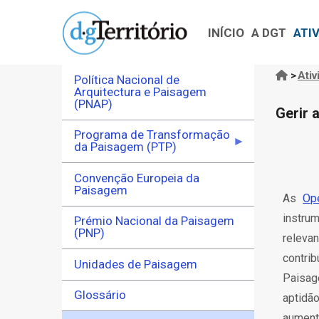
Navegação
Passar
principal
para
INÍCIO
A DGT
ATI
o
conteúdo
>
Ativ
Política Nacional de
Nave
principal
Arquitectura e Paisagem
(PNAP)
estru
Gerir 
Programa de Transformação
da Paisagem (PTP)
Convenção Europeia da
Paisagem
As
Op
instru
Prémio Nacional da Paisagem
(PNP)
releva
contri
Unidades de Paisagem
Paisage
Glossário
aptidã
aument