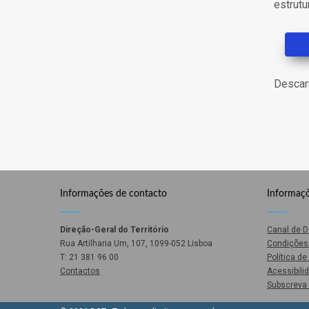
estrutu
Desca
Informações de contacto
Informaçõ
Direção-Geral do Território
Canal de 
Rua Artilharia Um, 107, 1099-052 Lisboa
Condições 
T: 21 381 96 00
Política d
Contactos
Acessibili
Subscreva 