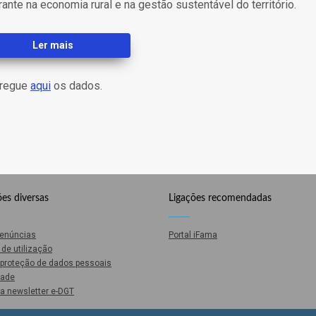
rante na economia rural e na gestão sustentável do território.
Ler mais
rregue
aqui
os dados.
es diversas
Ligações recomendadas
Denúncias
Portal iFama
de utilização
e proteção de dados pessoais
dade
a newsletter e-DGT