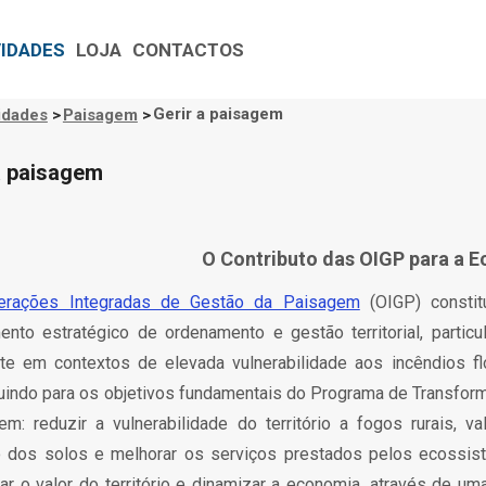
VIDADES
LOJA
CONTACTOS
Gerir a paisagem
idades
>
Paisagem
>
gação
tural
a paisagem
O Contributo das OIGP para a 
erações Integradas de Gestão da Paisagem
(OIGP) consti
mento estratégico de ordenamento e gestão territorial, particu
nte em contextos de elevada vulnerabilidade aos incêndios flo
buindo para os objetivos fundamentais do Programa de Transfor
m: reduzir a vulnerabilidade do território a fogos rurais, val
o dos solos e melhorar os serviços prestados pelos ecossis
ar o valor do território e dinamizar a economia, através de um