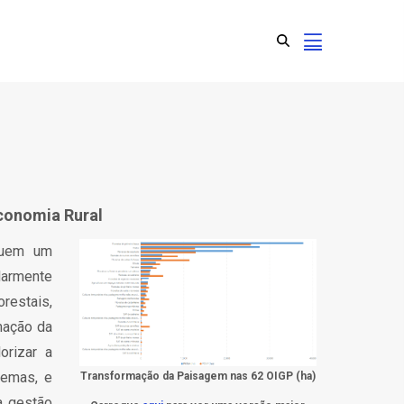
Economia Rural
tuem um
larmente
restais,
mação da
orizar a
temas, e
Transformação da Paisagem nas 62 OIGP (ha)
a gestão