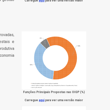
Carregue
aqui
para ver uma versão maior
ovadas,
estais e
rodutiva
economia
Funções Principais Propostas nas OIGP (%)
Carregue
aqui
para ver uma versão maior