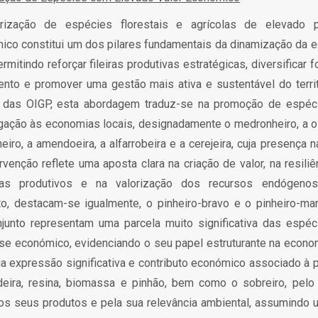
rização de espécies florestais e agrícolas de elevado p
ico constitui um dos pilares fundamentais da dinamização da 
permitindo reforçar fileiras produtivas estratégicas, diversificar 
ento e promover uma gestão mais ativa e sustentável do territ
 das OIGP, esta abordagem traduz-se na promoção de espé
igação às economias locais, designadamente o medronheiro, a ol
eiro, a amendoeira, a alfarrobeira e a cerejeira, cuja presença 
rvenção reflete uma aposta clara na criação de valor, na resili
as produtivos e na valorização dos recursos endógenos
to, destacam-se igualmente, o pinheiro-bravo e o pinheiro-ma
junto representam uma parcela muito significativa das espé
se económico, evidenciando o seu papel estruturante na economi
ua expressão significativa e contributo económico associado à 
eira, resina, biomassa e pinhão, bem como o sobreiro, pelo
dos seus produtos e pela sua relevância ambiental, assumindo 