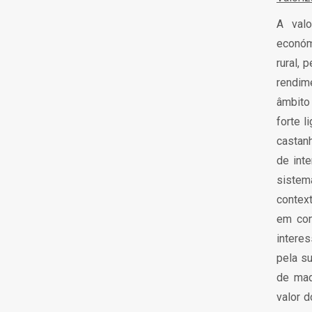
A valo
económ
rural, 
rendim
âmbito
forte l
castanh
de inte
sistem
contex
em con
interes
pela s
de mad
valor 