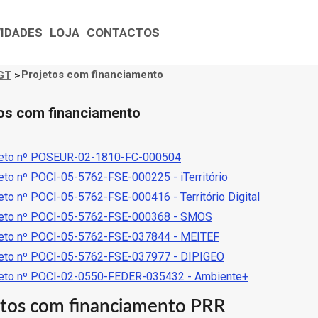
VIDADES
LOJA
CONTACTOS
Projetos com financiamento
GT
>
gação
tural
os com financiamento
jeto nº POSEUR-02-1810-FC-000504
eto nº POCI-05-5762-FSE-000225 - iTerritório
eto nº POCI-05-5762-FSE-000416 - Território Digital
jeto nº POCI-05-5762-FSE-000368 - SMOS
jeto nº POCI-05-5762-FSE-037844 - MEITEF
jeto nº POCI-05-5762-FSE-037977 - DIPIGEO
jeto nº POCI-02-0550-FEDER-035432 - Ambiente+
etos com financiamento PRR