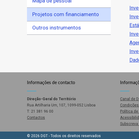
Mapa de pessoal
Inve
Projetos com financiamento
Inve
Está
Outros instrumentos
Inve
Agen
Inve
Dado
Informações de contacto
Informaçõ
Direção-Geral do Território
Canal de 
Rua Artilharia Um, 107, 1099-052 Lisboa
Condições 
T: 21 381 96 00
Política d
Contactos
Acessibili
Subscreva 
© 2026 DGT - Todos os direitos reservados