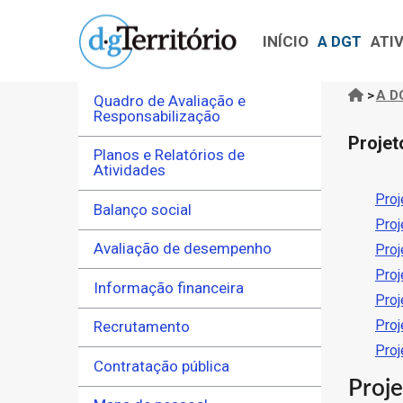
Navegação
Passar
principal
para
INÍCIO
A DGT
ATI
o
conteúdo
>
A D
Quadro de Avaliação e
Nave
principal
Responsabilização
estru
Projet
Planos e Relatórios de
Atividades
Pro
Balanço social
Proj
Avaliação de desempenho
Proj
Pro
Informação financeira
Pro
Pro
Recrutamento
Pro
Contratação pública
Proj