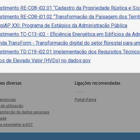
stimento RE-C08-i02.01 “Cadastro da Propriedade Rústica e Si
stimento RE-C08-i01.02 “Transformação da Paisagem dos Territó
giAP XXI: Programa de Estágios da Administração Pública
stimento TC-C13-i02 - Eficiência Energética em Edifícios da Adm
da TransForm - Transformação digital do setor florestal para u
stimento TD C19-i02.01 Implementação dos Requisitos Técnicos
s de Elevado Valor (HVDs) no dados.gov
es diversas
Ligações recomendadas
Denúncias
Portal iFama
de utilização
e proteção de dados pessoais
dade
a newsletter e-DGT