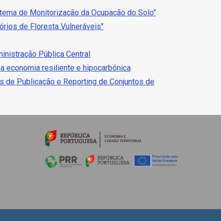
stema de Monitorização da Ocupação do Solo"
rios de Floresta Vulneráveis"
inistração Pública Central
ma economia resiliente e hipocarbónica
 de Publicação e Reporting de Conjuntos de