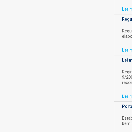
Ler
m
Regu
Regu
elabo
Ler
m
Lei n
Regim
9/200
recon
Ler
m
Porta
Esta
bem 