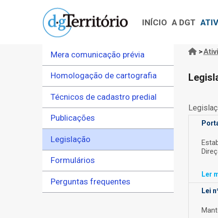
Navegação
Passar
principal
para
INÍCIO
A DGT
ATI
o
conteúdo
>
Ativ
Mera comunicação prévia
Nave
principal
estru
Homologação de cartografia
Legisl
Técnicos de cadastro predial
Legislaç
Publicações
Porta
Legislação
Esta
Direç
Formulários
Ler
m
Perguntas frequentes
Lei n
Mant