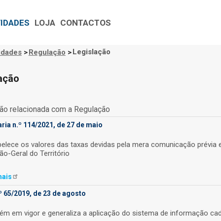
VIDADES
LOJA
CONTACTOS
Legislação
idades
>
Regulação
>
gação
tural
ação
ão relacionada com a Regulação
ria n.º 114/2021, de 27 de maio
belece os valores das taxas devidas pela mera comunicação prévia e
ão-Geral do Território
ais
º 65/2019, de 23 de agosto
ém em vigor e generaliza a aplicação do sistema de informação cada