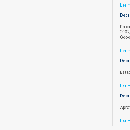
Ler
m
Decre
Proce
2007
Geog
Ler
m
Decre
Estab
Ler
m
Decre
Apro
Ler
m