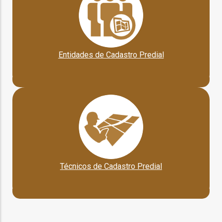
ção
Entidades de Cadastro Predial
mento
ntos
Técnicos de Cadastro Predial
ão
o