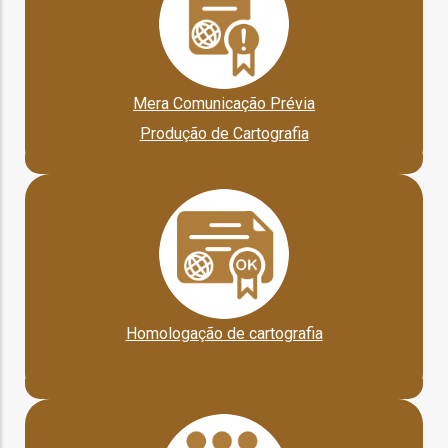
o
bilização
Mera Comunicação Prévia
Produção de Cartografia
s
es
o
nho
Homologação de cartografia
ão
a
mento