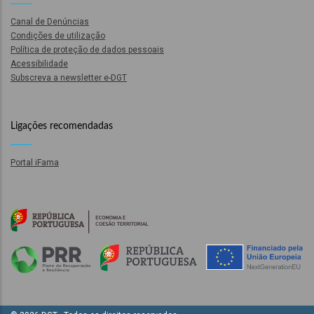
Canal de Denúncias
ão
Condições de utilização
l
Política de proteção de dados pessoais
Acessibilidade
Subscreva a newsletter e-DGT
órios
dades
Ligações recomendadas
GT
Portal iFama
s
es