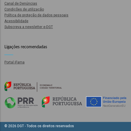
o
Canal de Denúncias
Condições de utilização
Política de proteção de dados pessoais
bilização
Acessibilidade
Subscreva a newsletter e-DGT
s
Ligações recomendadas
es
Portal iFama
o
nho
ão
a
mento
© 2026 DGT - Todos os direitos reservados