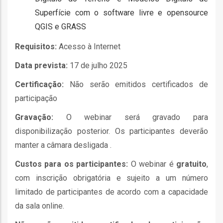
Superfície com o software livre e opensource
QGIS e GRASS
Requisitos:
Acesso à Internet
fia
Data prevista:
17 de julho 2025
Certificação:
Não serão emitidos certificados de
participação
Gravação:
O webinar será gravado para
isa
disponibilização posterior. Os participantes deverão
manter a câmara desligada .
gião
Custos para os participantes:
O webinar é
gratuito
,
isa
com inscrição obrigatória e sujeito a um número
utos
limitado de participantes de acordo com a capacidade
grafia
da sala online.
rica