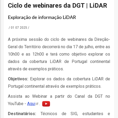
o
Ciclo de webinares da DGT | LiDAR
bilização
Exploração de informação LiDAR
/
01 07 2025
/
s
A próxima sessão do ciclo de webinares da Direção-
Geral do Território decorrerá no dia 17 de julho, entre as
es
10h00 e as 12h00 e terá como objetivo explorar os
dados da cobertura LiDAR de Portugal continental
através de exemplos práticos.
o
Objetivos:
Explorar os dados da cobertura LiDAR de
Portugal continental através de exemplos práticos.
nho
Assista ao Webinar a partir do Canal da DGT no
ão
a
YouTube -
Aqui
.
mento
Destinatários:
Técnicos de SIG, estudantes e