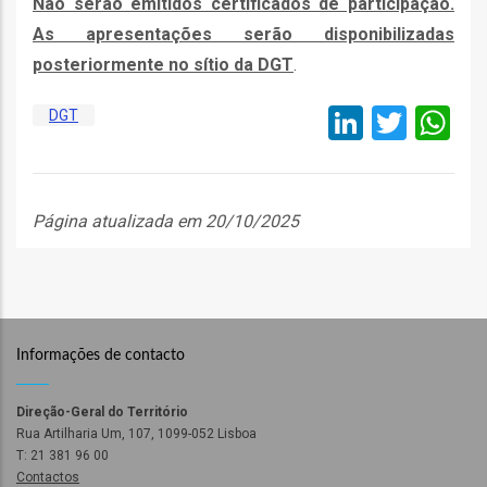
Não serão emitidos certificados de participação.
As apresentações serão disponibilizadas
as
posteriormente no sítio da DGT
.
s
LinkedI
Twitt
W
DGT
Página atualizada em 20/10/2025
o
Informações de contacto
ório
Direção-Geral do Território
Rua Artilharia Um, 107, 1099-052 Lisboa
T: 21 381 96 00
Contactos