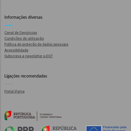
l
Informações diversas
orização
Canal de Denúncias
Condições de utilização
ação
Política de proteção de dados pessoais
Acessibilidade
Subscreva a newsletter e-DGT
Ligações recomendadas
Portal iFama