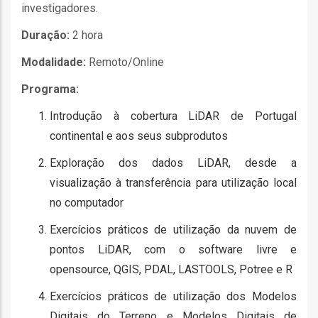
ção
investigadores.
Duração:
2 hora
Modalidade:
Remoto/Online
Programa:
Introdução à cobertura LiDAR de Portugal
continental e aos seus subprodutos
mento
Exploração dos dados LiDAR, desde a
ntos
visualização à transferência para utilização local
no computador
Exercícios práticos de utilização da nuvem de
ão
pontos LiDAR, com o software livre e
opensource, QGIS, PDAL, LASTOOLS, Potree e R
Exercícios práticos de utilização dos Modelos
o
Digitais do Terreno e Modelos Digitais de