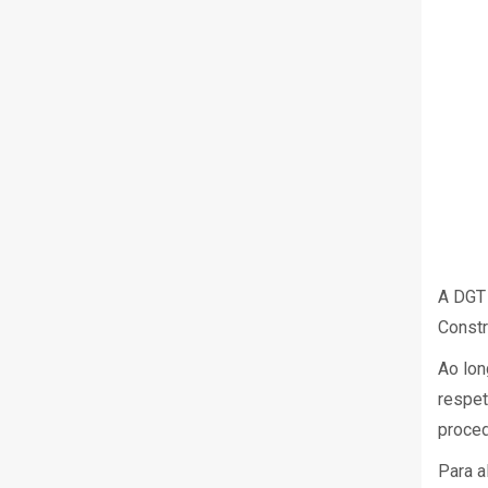
A DGT 
Constr
Ao lon
respet
proced
Para a