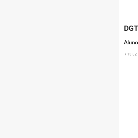
DGT
Aluno
/
18 02