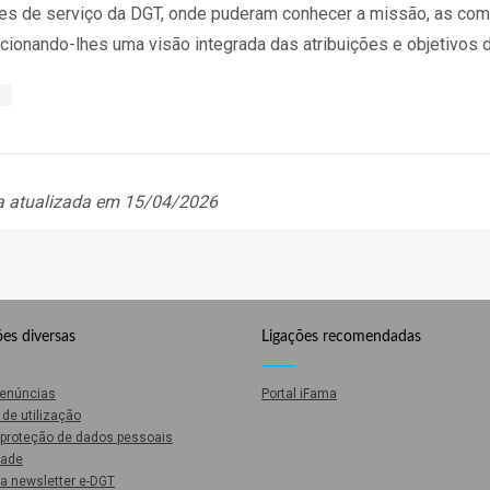
es de serviço da DGT, onde puderam conhecer a missão, as comp
cionando-lhes uma visão integrada das atribuições e objetivos da
a atualizada em 15/04/2026
es diversas
Ligações recomendadas
Denúncias
Portal iFama
de utilização
e proteção de dados pessoais
dade
a newsletter e-DGT