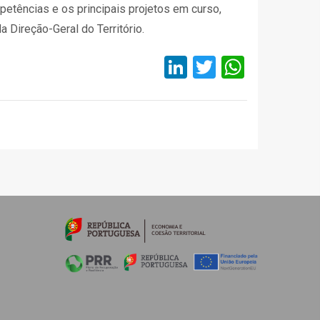
etências e os principais projetos em curso,
 Direção-Geral do Território.
LinkedIn
Twitter
Whats