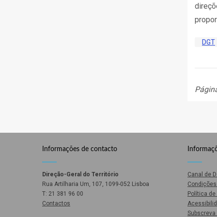
direçõ
propor
DGT
Págin
Informações de contacto
Informaçõ
Direção-Geral do Território
Canal de 
Rua Artilharia Um, 107, 1099-052 Lisboa
Condições 
T: 21 381 96 00
Política d
Contactos
Acessibili
Subscreva 