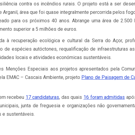
iliência contra os incêndios rurais. O projeto está a ser des
Arganil, área que foi quase integralmente percorrida pelos f
aneado para os próximos 40 anos. Abrange uma área de 2.500 
mento superior a 5 milhões de euros.
da à recuperação ecológica e cultural da Serra do Açor, pro
ação de espécies autóctones, requalificação de infraestruturas 
idades locais e atividades económicas sustentáveis.
rês Menções Especiais aos projetos apresentados pela Comun
pela EMAC – Cascais Ambiente, projeto
Plano de Paisagem de C
gem recebeu
17 candidaturas
, das quais
16 foram admitidas
após
municipais, junta de freguesia e organizações não governam
s e sustentáveis.