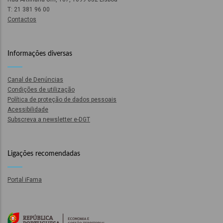
o
T: 21 381 96 00
Contactos
bilização
Informações diversas
s
Canal de Denúncias
Condições de utilização
es
Política de proteção de dados pessoais
Acessibilidade
Subscreva a newsletter e-DGT
o
Ligações recomendadas
nho
Portal iFama
ão
a
mento