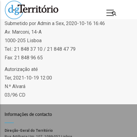
Passar
para
o
Submetido por
Admin
a
Sex, 2020-10-16 16:46
conteúdo
Av. Marconi, 14-A
principal
1000-205 Lisboa
Tel.: 21 848 37 10 / 21 848 47 79
Fax: 21 848 96 65
Autorização até
Ter, 2021-10-19 12:00
N.º Alvará
03/96 CD
s
Informações de contacto
Direção-Geral do Território
Rua Artilharia Um, 107, 1099-052 Lisboa