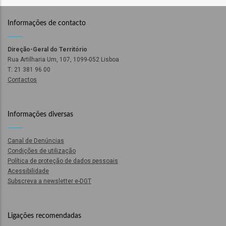
o
Informações de contacto
bilização
Direção-Geral do Território
Rua Artilharia Um, 107, 1099-052 Lisboa
T: 21 381 96 00
s
Contactos
es
Informações diversas
Canal de Denúncias
o
Condições de utilização
Política de proteção de dados pessoais
nho
Acessibilidade
Subscreva a newsletter e-DGT
ão
a
mento
Ligações recomendadas