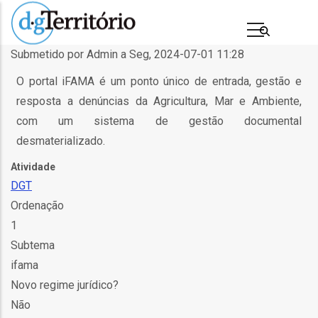
Passar
para
o
Submetido por
Admin
a
Seg, 2024-07-01 11:28
conteúdo
O portal iFAMA é um ponto único de entrada, gestão e
principal
resposta a denúncias da Agricultura, Mar e Ambiente,
com um sistema de gestão documental
desmaterializado.
Atividade
DGT
Ordenação
1
s
Subtema
ifama
Novo regime jurídico?
Não