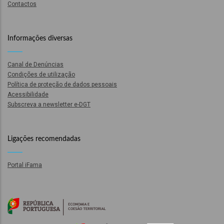
Contactos
o
bilização
Informações diversas
Canal de Denúncias
s
Condições de utilização
Política de proteção de dados pessoais
es
Acessibilidade
Subscreva a newsletter e-DGT
Ligações recomendadas
o
nho
Portal iFama
ão
a
mento