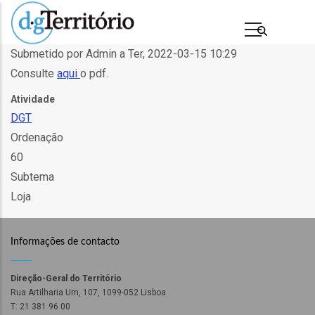
Passar
para
o
Submetido por
Admin
a
Ter, 2022-03-15 10:29
conteúdo
Consulte
aqui
o pdf.
principal
Atividade
DGT
Ordenação
60
Subtema
Loja
s
Informações de contacto
Direção-Geral do Território
Rua Artilharia Um, 107, 1099-052 Lisboa
T: 21 381 96 00