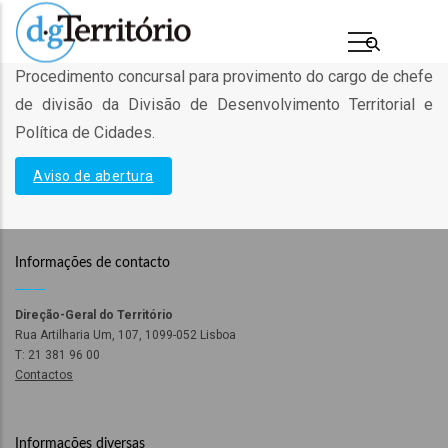
Passar
para
o
Procedimento concursal para provimento do cargo de chefe
conteúdo
de divisão da Divisão de Desenvolvimento Territorial e
principal
Política de Cidades.
Aviso de abertura
Informações de contacto
Direção-Geral do Território
s
Rua Artilharia Um, 107, 1099-052 Lisboa
T: 21 381 96 00
Contactos
Informações diversas