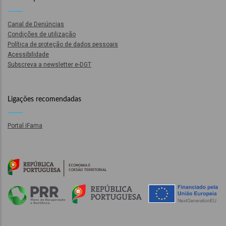
o
Canal de Denúncias
bilização
Condições de utilização
Política de proteção de dados pessoais
Acessibilidade
Subscreva a newsletter e-DGT
s
es
Ligações recomendadas
Portal iFama
o
nho
ão
a
mento