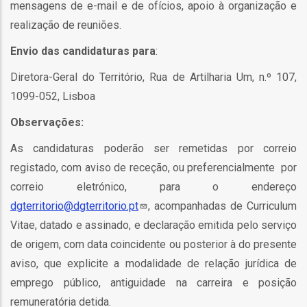
mensagens de e-mail e de ofícios, apoio à organização e
ção
realização de reuniões.
Envio das candidaturas para
:
Diretora-Geral do Território, Rua de Artilharia Um, n.º 107,
1099-052, Lisboa
Observações:
mento
As candidaturas poderão ser remetidas por correio
registado, com aviso de receção, ou preferencialmente por
ntos
correio eletrónico, para o endereço
dgterritorio@dgterritorio.pt
, acompanhadas de Curriculum
Vitae, datado e assinado, e declaração emitida pelo serviço
ão
de origem, com data coincidente ou posterior à do presente
aviso, que explicite a modalidade de relação jurídica de
emprego público, antiguidade na carreira e posição
o
remuneratória detida.