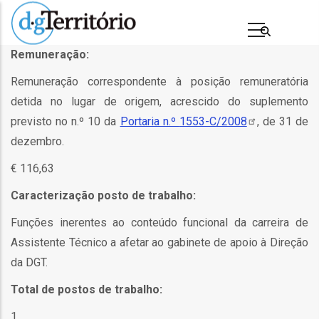
Passar
para
o
Remuneração:
conteúdo
Remuneração correspondente à posição remuneratória
principal
detida no lugar de origem, acrescido do suplemento
previsto no n.º 10 da
Portaria n.º
1553-C/2008
, de 31 de
dezembro.
€ 116,63
Caracterização posto de trabalho:
Funções inerentes ao conteúdo funcional da carreira de
s
Assistente Técnico a afetar ao gabinete de apoio à Direção
da DGT.
Total de postos de trabalho:
1