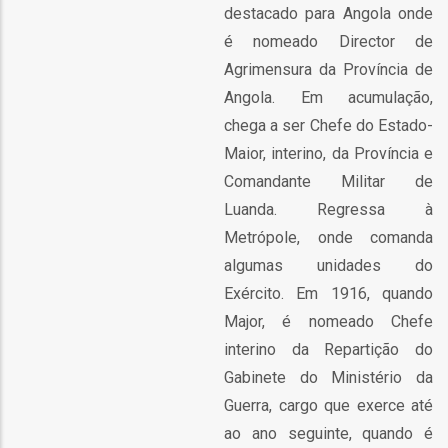
destacado para Angola onde
é nomeado Director de
Agrimensura da Província de
Angola. Em acumulação,
chega a ser Chefe do Estado-
fia
Maior, interino, da Província e
Comandante Militar de
Luanda. Regressa à
Metrópole, onde comanda
isa
algumas unidades do
Exército. Em 1916, quando
gião
Major, é nomeado Chefe
isa
interino da Repartição do
Gabinete do Ministério da
utos
Guerra, cargo que exerce até
grafia
ao ano seguinte, quando é
rica