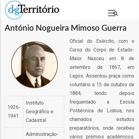
Passar
para
o
António Nogueira Mimoso Guerra
conteúdo
principal
Oficial do Exército, com o
Curso do Corpo de Estado-
Maior. Nasceu em 8 de
setembro de 1867, em
Lagos. Assentou praça como
voluntário a 15 de outubro de
1884, tendo depois
s
frequentado a Escola
Instituto
1926-
Politécnica de Lisboa, nos
Geográfico e
1941
chamados estudos
Cadastral
preparatórios, onde recebeu
Administração-
vários prémios académicos.