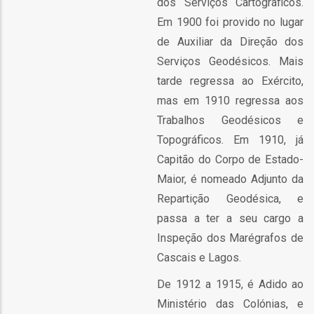
dos Serviços Cartográficos.
ção
Em 1900 foi provido no lugar
de Auxiliar da Direção dos
Serviços Geodésicos. Mais
tarde regressa ao Exército,
mas em 1910 regressa aos
Trabalhos Geodésicos e
mento
Topográficos. Em 1910, já
Capitão do Corpo de Estado-
ntos
Maior, é nomeado Adjunto da
Repartição Geodésica, e
passa a ter a seu cargo a
ão
Inspeção dos Marégrafos de
Cascais e Lagos.
De 1912 a 1915, é Adido ao
o
Ministério das Colónias, e