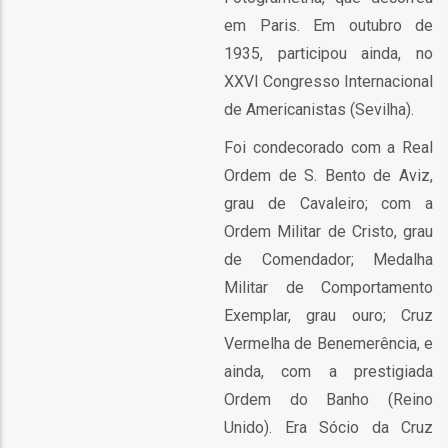
m
em Paris. Em outubro de
1935, participou ainda, no
XXVI Congresso Internacional
m
de Americanistas (Sevilha).
Foi condecorado com a Real
Ordem de S. Bento de Aviz,
grau de Cavaleiro; com a
m
Ordem Militar de Cristo, grau
de Comendador; Medalha
Militar de Comportamento
Exemplar, grau ouro; Cruz
órios
Vermelha de Benemerência, e
ainda, com a prestigiada
ção
onal
Ordem do Banho (Reino
Unido). Era Sócio da Cruz