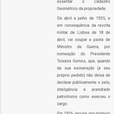
assentar o Cadastro
Geométrico da propriedade.
De abril a junho de 1925, e
em consequência da revolta
militar de Lisboa de 18 de
abril, vai ocupar a pasta de
ção
Ministro da Guerra, por
onal
nomeação do Presidente
Teixeira Gomes, que, quando
ão
da sua exoneração (a seu
próprio pedido) não deixa de
ões
declarar publicamente o zelo,
inteligência e acendrado
patriotismo como exerceu o
cargo.
Em 1926, recusa, por motivos