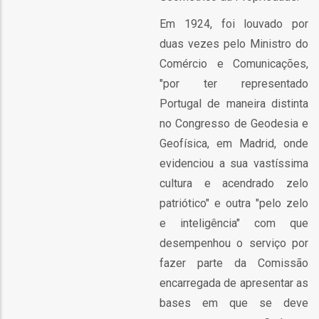
Em 1924, foi louvado por
ão
l
duas vezes pelo Ministro do
Comércio e Comunicações,
"por ter representado
órios
Portugal de maneira distinta
dades
no Congresso de Geodesia e
GT
Geofísica, em Madrid, onde
evidenciou a sua vastíssima
s
cultura e acendrado zelo
patriótico" e outra "pelo zelo
es
e inteligência" com que
desempenhou o serviço por
fazer parte da Comissão
encarregada de apresentar as
bases em que se deve