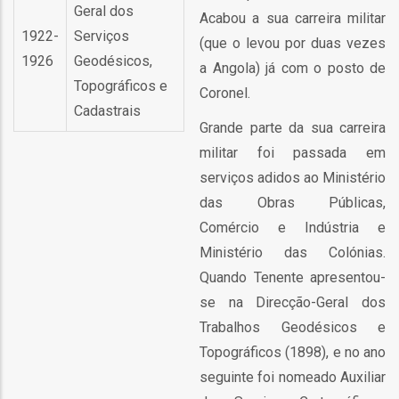
Geral dos
o
Acabou a sua carreira militar
1922-
Serviços
(que o levou por duas vezes
bilização
1926
Geodésicos,
a Angola) já com o posto de
Topográficos e
Coronel.
Cadastrais
s
Grande parte da sua carreira
militar foi passada em
es
serviços adidos ao Ministério
das Obras Públicas,
Comércio e Indústria e
o
Ministério das Colónias.
Quando Tenente apresentou-
nho
se na Direcção-Geral dos
ão
Trabalhos Geodésicos e
a
Topográficos (1898), e no ano
mento
seguinte foi nomeado Auxiliar