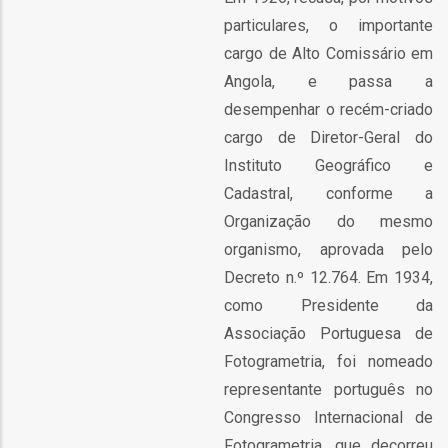
tura
particulares, o importante
cargo de Alto Comissário em
m
Angola, e passa a
desempenhar o recém-criado
a
cargo de Diretor-Geral do
Instituto Geográfico e
rmação
Cadastral, conforme a
m
Organização do mesmo
organismo, aprovada pelo
ão
Decreto n.º 12.764. Em 1934,
como Presidente da
Associação Portuguesa de
m
Fotogrametria, foi nomeado
representante português no
Congresso Internacional de
Fotogrametria, que decorreu