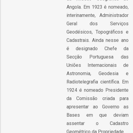
Angola. Em 1923 é nomeado,
l
interinamente, Administrador
Geral dos Serviços
orização
Geodésicos, Topográficos e
Cadastrais. Ainda nesse ano
ação
é designado Chefe da
Secção Portuguesa das
Uniões Internacionais de
Astronomia, Geodesia e
Radiotelegrafia científica. Em
1924 é nomeado Presidente
da Comissão criada para
apresentar ao Governo as
Bases em que deviam
assentar o Cadastro
Geométrico da Propriedade.