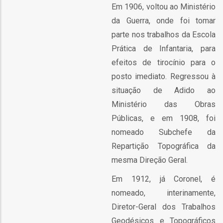
ção
Em 1906, voltou ao Ministério
da Guerra, onde foi tomar
parte nos trabalhos da Escola
Prática de Infantaria, para
efeitos de tirocínio para o
posto imediato. Regressou à
situação de Adido ao
mento
Ministério das Obras
Públicas, e em 1908, foi
ntos
nomeado Subchefe da
Repartição Topográfica da
mesma Direção Geral.
ão
Em 1912, já Coronel, é
nomeado, interinamente,
Diretor-Geral dos Trabalhos
o
Geodésicos e Topográficos