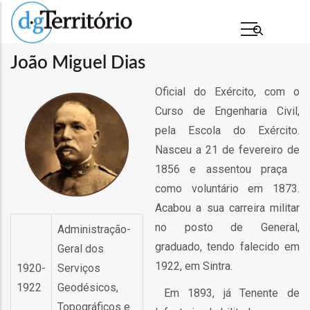
Passar
para
o
João Miguel Dias
conteúdo
principal
Oficial do Exército, com o
Curso de Engenharia Civil,
pela Escola do Exército.
Nasceu a 21 de fevereiro de
1856 e assentou praça
como voluntário em 1873.
Acabou a sua carreira militar
s
no posto de General,
Administração-
graduado, tendo falecido em
Geral dos
1922, em Sintra.
1920-
Serviços
1922
Geodésicos,
Em 1893, já Tenente de
Topográficos e