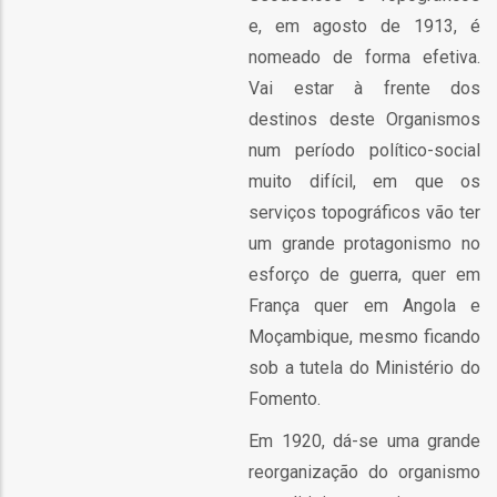
e, em agosto de 1913, é
nomeado de forma efetiva.
Vai estar à frente dos
destinos deste Organismos
fia
num período político-social
muito difícil, em que os
serviços topográficos vão ter
um grande protagonismo no
esforço de guerra, quer em
isa
França quer em Angola e
gião
Moçambique, mesmo ficando
isa
sob a tutela do Ministério do
Fomento.
utos
Em 1920, dá-se uma grande
grafia
reorganização do organismo
rica