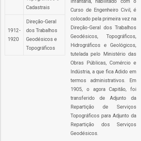
Infantaria, habilitado com o
o
Cadastrais
Curso de Engenheiro Civil, é
colocado pela primeira vez na
bilização
Direção-Geral
Direção-Geral dos Trabalhos
1912-
dos Trabalhos
Geodésicos, Topográficos,
1920
Geodésicos e
s
Hidrográficos e Geológicos,
Topográficos
tutelada pelo Ministério das
es
Obras Públicas, Comércio e
Indústria, a que fica Adido em
termos administrativos. Em
o
1905, o agora Capitão, foi
transferido de Adjunto da
nho
Repartição de Serviços
ão
Topográficos para Adjunto da
a
Repartição dos Serviços
mento
Geodésicos.