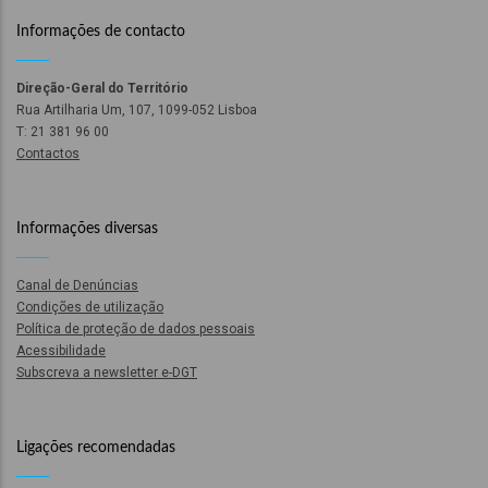
o
Informações de contacto
bilização
Direção-Geral do Território
Rua Artilharia Um, 107, 1099-052 Lisboa
T: 21 381 96 00
s
Contactos
es
Informações diversas
Canal de Denúncias
o
Condições de utilização
Política de proteção de dados pessoais
Acessibilidade
nho
Subscreva a newsletter e-DGT
ão
a
Ligações recomendadas
mento