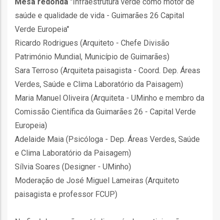
Mesa redonda
"Infraestrutura verde como motor de
saúde e qualidade de vida - Guimarães 26 Capital
l
Verde Europeia"
Ricardo Rodrigues (Arquiteto - Chefe Divisão
orização
Património Mundial, Município de Guimarães)
Sara Terroso (Arquiteta paisagista - Coord. Dep. Áreas
ação
Verdes, Saúde e Clima Laboratório da Paisagem)
Maria Manuel Oliveira (Arquiteta - UMinho e membro da
Comissão Científica da Guimarães 26 - Capital Verde
Europeia)
Adelaide Maia (Psicóloga - Dep. Áreas Verdes, Saúde
e Clima Laboratório da Paisagem)
Sílvia Soares (Designer - UMinho)
Moderação de José Miguel Lameiras (Arquiteto
paisagista e professor FCUP)