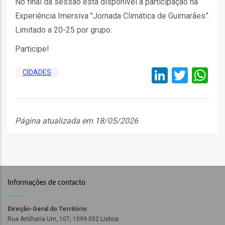
No final da sessão está disponível a participação na
Experiência Imersiva "Jornada Climática de Guimarães”.
ão
l
Limitado a 20-25 por grupo.
Participe!
órios
LinkedI
Twitt
W
CIDADES
dades
GT
Página atualizada em 18/05/2026
s
es
Informações de contacto
Direção-Geral do Território
Rua Artilharia Um, 107, 1099-052 Lisboa