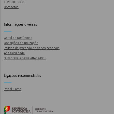
T: 21 381 96 00
Contactos
Informações diversas
Canal de Denúncias
Condições de utilização
ção
Política de proteção de dados pessoais
onal
Acessibilidade
Subscreva a newsletter e-DGT
ão
ões
Ligações recomendadas
Portal iFama