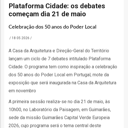
o
Plataforma Cidade: os debates
começam dia 21 de maio
bilização
Celebração dos 50 anos do Poder Local
/
18 05 2026
/
s
A Casa da Arquitetura e Direção-Geral do Território
es
lançam um ciclo de 7 debates intitulado Plataforma
Cidade. O programa tem como inspiração a celebração
dos 50 anos do Poder Local em Portugal, mote da
o
exposição que será inaugurada na Casa da Arquitetura
em novembro
nho
A primeira sessão realiza-se no dia 21 de maio, às
ão
10h00, no Laboratório da Paisagem, em Guimarães,
a
sede da missão Guimarães Capital Verde Europeia
mento
2026, cujo programa será o tema central deste