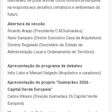
Guimarães se pode afirmar como referência europeia
na resposta aos desafios climáticos e ambientais do
as
futuro.
s
Abertura da sessão
Ricardo Araújo (Presidente C.M.Guimarães)
Nuno Sampaio (Diretor Executivo Casa da Arquitetura)
Silvério Regalado (Secretário de Estado da
Administração Local e Ordenamento do Território)
o
Apresentação do programa de debates
Inês Lobo e Manuel Salgado (Arquitetos e curadores)
Apresentação do projeto "Guimarães 2026 -
Capital Verde Europeia"
ório
Carlos Ribeiro (Direção Guimarães 26 Capital Verde
Europeia)