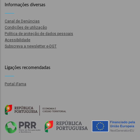
Informações diversas
ão
l
Canal de Denúncias
Condições de utilização
Política de proteção de dados pessoais
órios
Acessibilidade
Subscreva a newsletter e-DGT
dades
GT
Ligações recomendadas
s
Portal iFama
es