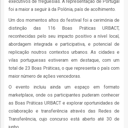
executivos de freguesias. A representação de Portugal
foi a maior a seguir à da Polónia, país de acolhimento.
Um dos momentos altos do festival foi a cerimónia de
distinção das 116 Boas Práticas URBACT,
reconhecidas pelo seu impacto positivo a nível local,
fia
abordagem integrada e participativa, e potencial de
replicação noutros contextos urbanos. As cidades e
vilas portuguesas estiveram em destaque, com um
total de 23 Boas Práticas, o que representa o país com
isa
maior número de ações vencedoras.
gião
O evento incluiu ainda um espaço em formato
isa
marketplace, onde os participantes puderam conhecer
as Boas Práticas URBACT e explorar oportunidades de
utos
colaboração e transferência através das Redes de
grafia
Transferência, cujo concurso está aberto até 30 de
rica
junho.