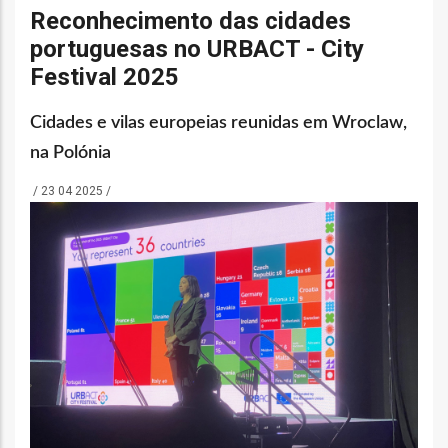
o
Reconhecimento das cidades
portuguesas no URBACT - City
bilização
Festival 2025
Cidades e vilas europeias reunidas em Wroclaw,
s
na Polónia
es
/
23 04 2025
/
o
nho
ão
a
mento