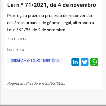
o
Lei n.º 71/2021, de 4 de novembro
bilização
Prorroga o prazo do processo de reconversão
das áreas urbanas de génese ilegal, alterando a
Lei n.º 91/95, de 2 de setembro
s
/
04 11 2021
/
es
Ler
mais
LinkedI
Twitt
W
ORDENAMENTO DO TERRITÓRIO
o
nho
Página atualizada em 25/03/2025
ão
a
mento