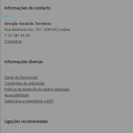
ção
Informações de contacto
Direção-Geral do Território
Rua Artilharia Um, 107, 1099-052 Lisboa
T: 21 381 96 00
Contactos
mento
Informações diversas
ntos
Canal de Denúncias
Condições de utilização
Política de proteção de dados pessoais
Acessibilidade
ão
Subscreva a newsletter e-DGT
Ligações recomendadas
o