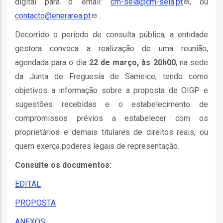
digital para o email:
cm-seia@cm-seia.pt
, ou
contacto@enerarea.pt
.
Decorrido o período de consulta pública, a entidade
gestora convoca a realização de uma reunião,
agendada para o dia
22 de março, às 20h00
, na sede
fia
da Junta de Freguesia de Sameice, tendo como
objetivos a informação sobre a proposta de OIGP e
sugestões recebidas e o estabelecimento de
compromissos prévios a estabelecer com os
isa
proprietários e demais titulares de direitos reais, ou
quem exerça poderes legais de representação.
gião
isa
Consulte os documentos:
EDITAL
utos
PROPOSTA
grafia
rica
ANEXOS