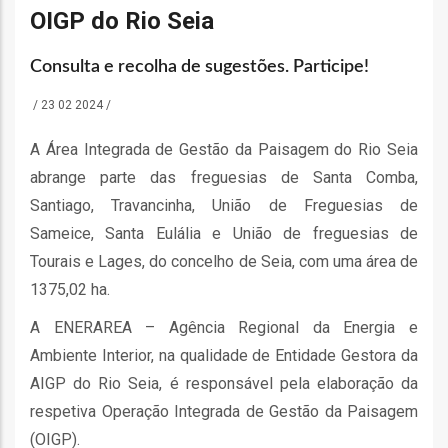
o
OIGP do Rio Seia
bilização
Consulta e recolha de sugestões. Participe!
/
23 02 2024
/
s
A Área Integrada de Gestão da Paisagem do Rio Seia
abrange parte das freguesias de Santa Comba,
es
Santiago, Travancinha, União de Freguesias de
Sameice, Santa Eulália e União de freguesias de
Tourais e Lages, do concelho de Seia, com uma área de
o
1375,02 ha.
A ENERAREA – Agência Regional da Energia e
nho
Ambiente Interior, na qualidade de Entidade Gestora da
ão
AIGP do Rio Seia, é responsável pela elaboração da
a
respetiva Operação Integrada de Gestão da Paisagem
mento
(OIGP).