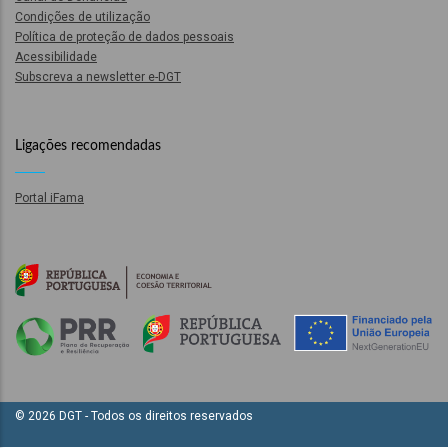
Condições de utilização
ão
Política de proteção de dados pessoais
l
Acessibilidade
Subscreva a newsletter e-DGT
órios
Ligações recomendadas
dades
GT
Portal iFama
s
es
© 2026 DGT - Todos os direitos reservados