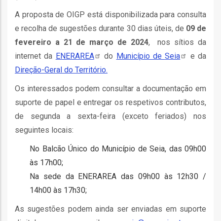
ção
A proposta de OIGP está disponibilizada para consulta
e recolha de sugestões durante 30 dias úteis, de
09 de
fevereiro a 21 de março de 2024
, nos sítios da
internet da
ENERAREA
do
Município de
Seia
e da
Direção-Geral do Território.
Os interessados podem consultar a documentação em
mento
suporte de papel e entregar os respetivos contributos,
de segunda a sexta-feira (exceto feriados) nos
ntos
seguintes locais:
No Balcão Único do Município de Seia, das 09h00
às 17h00;
ão
Na sede da ENERAREA das 09h00 às 12h30 /
14h00 às 17h30;
o
As sugestões podem ainda ser enviadas em suporte