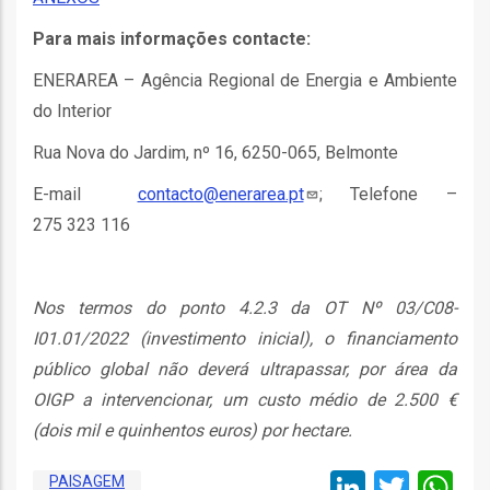
Para mais informações contacte:
as
s
ENERAREA – Agência Regional de Energia e Ambiente
do Interior
Rua Nova do Jardim, nº 16, 6250-065, Belmonte
E-mail
contacto@enerarea.pt
; Telefone –
275 323 116
o
Nos termos do ponto 4.2.3 da OT Nº 03/C08-
I01.01/2022 (investimento inicial), o financiamento
público global não deverá ultrapassar, por área da
OIGP a intervencionar, um custo médio de 2.500 €
ório
(dois mil e quinhentos euros) por hectare.
LinkedI
Twitt
W
PAISAGEM