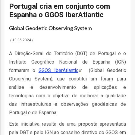
o
Portugal cria em conjunto com
Espanha o GGOS IberAtlantic
bilização
Global Geodetic Observing System
/
10 05 2024
/
s
A Direção-Geral do Território (DGT) de Portugal e o
es
Instituto Geográfico Nacional de Espanha (IGN)
formaram o
GGOS
IberAtlantic
(Global Geodetic
Observing System), que constitui um fórum para
o
análise e desenvolvimento de aplicações e
tecnologias com o objetivo de melhorar a qualidade
nho
das infraestruturas e observações geodésicas de
ão
Portugal e de Espanha.
a
Esta iniciativa resulta de uma proposta apresentada
mento
pela DGT e pelo IGN ao conselho diretivo do GGOS em