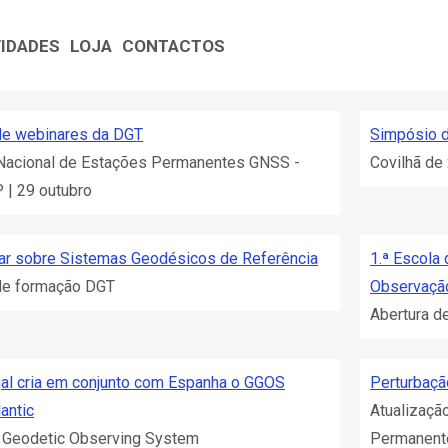
VIDADES
LOJA
CONTACTOS
de webinares da DGT
Simpósio 
Nacional de Estações Permanentes GNSS -
Covilhã de
| 29 outubro
ar sobre Sistemas Geodésicos de Referência
1.ª Escola
de formação DGT
Observaçã
Abertura d
al cria em conjunto com Espanha o GGOS
Perturbaçã
lantic
Atualizaçã
 Geodetic Observing System
Permanent