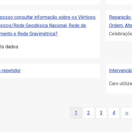
osso consultar informação sobre os Vértices
Reparação 
sicos/Rede Geodésica Nacional, Rede de
Ordem, Alt
mento e Rede Gravimétrica?
Celebraçõe
Os dados
o repetidor
Intervençã
Caro utili
ação
Página
1
Página
2
Página
3
Página
4
Pr
››
atual
pág