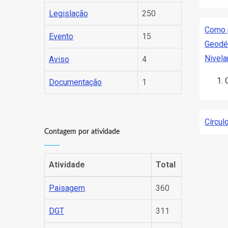
Legislação
250
Como p
Evento
15
Geodé
Nivela
Aviso
4
Documentação
1
Círcul
Contagem por atividade
Atividade
Total
Paisagem
360
Pagin
DGT
311