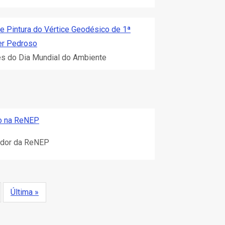
e Pintura do Vértice Geodésico de 1ª
er Pedroso
s do Dia Mundial do Ambiente
o na ReNEP
zador da ReNEP
óxima
Última
Última »
ina
página