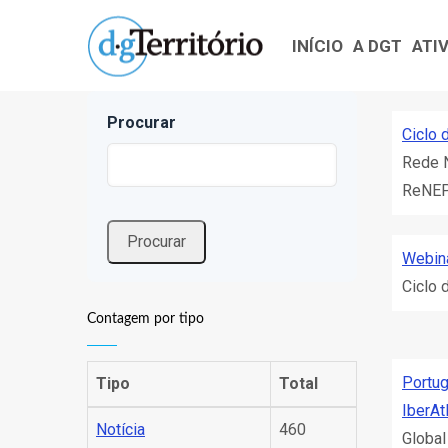
Navegação
Passar
principal
para
INÍCIO
A DGT
ATI
o
conteúdo
Procurar
principal
Ciclo 
Rede 
ReNEP 
Webin
Ciclo 
Contagem por tipo
Portug
Tipo
Total
IberAt
Notícia
460
Global