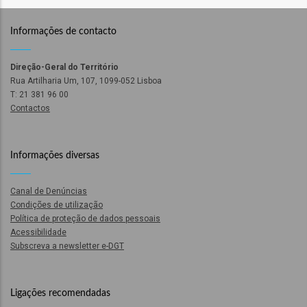
as
Informações de contacto
s
Direção-Geral do Território
Rua Artilharia Um, 107, 1099-052 Lisboa
T: 21 381 96 00
Contactos
o
Informações diversas
Canal de Denúncias
Condições de utilização
Política de proteção de dados pessoais
Acessibilidade
Subscreva a newsletter e-DGT
ório
Ligações recomendadas