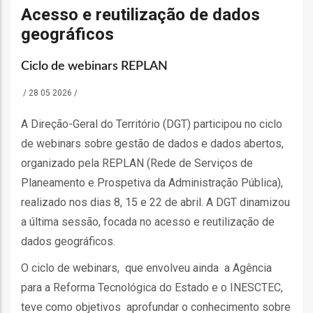
o
Acesso e reutilização de dados
geográficos
bilização
Ciclo de webinars REPLAN
/
28 05 2026
/
s
A Direção-Geral do Território (DGT) participou no ciclo
es
de webinars sobre gestão de dados e dados abertos,
organizado pela REPLAN (Rede de Serviços de
Planeamento e Prospetiva da Administração Pública),
o
realizado nos dias 8, 15 e 22 de abril. A DGT dinamizou
a última sessão, focada no acesso e reutilização de
nho
dados geográficos.
ão
O ciclo de webinars, que envolveu ainda a Agência
a
para a Reforma Tecnológica do Estado e o INESCTEC,
mento
teve como objetivos aprofundar o conhecimento sobre