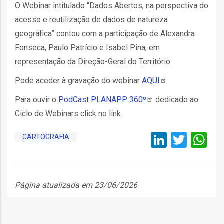
O Webinar intitulado “Dados Abertos, na perspectiva do
acesso e reutilização de dados de natureza
geográfica” contou com a participação de Alexandra
Fonseca, Paulo Patrício e Isabel Pina, em
representação da Direção-Geral do Território.
fia
Pode aceder à gravação do webinar
AQUI
Para ouvir o
PodCast PLANAPP
360º
dedicado ao
Ciclo de Webinars click no link.
isa
LinkedI
Twitt
W
CARTOGRAFIA
gião
isa
Página atualizada em 23/06/2026
utos
grafia
rica