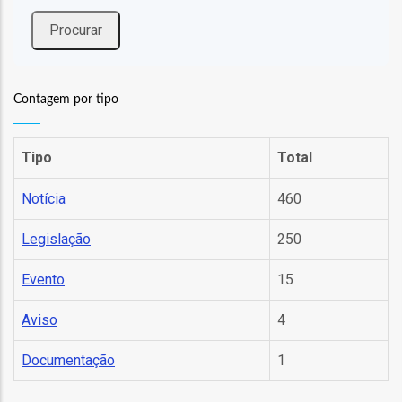
Contagem por tipo
fia
Tipo
Total
Notícia
460
isa
Legislação
250
gião
Evento
15
isa
Aviso
4
utos
Documentação
1
grafia
rica