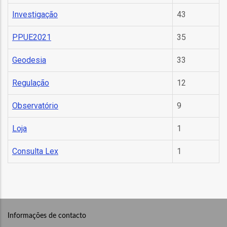
Investigação
43
l
PPUE2021
35
orização
Geodesia
33
ação
Regulação
12
Observatório
9
Loja
1
Consulta Lex
1
Informações de contacto