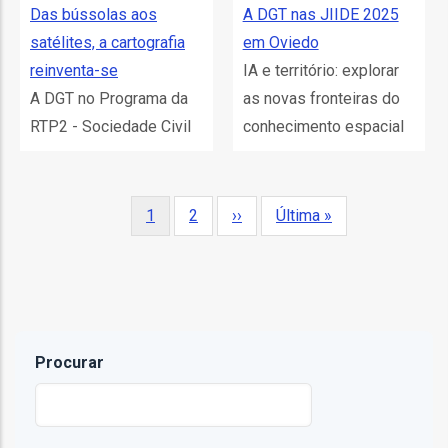
ção
Das bússolas aos
A DGT nas JIIDE 2025
satélites, a cartografia
em Oviedo
reinventa-se
IA e território: explorar
A DGT no Programa da
as novas fronteiras do
RTP2 - Sociedade Civil
conhecimento espacial
mento
Paginação
Página
1
Página
2
Próxima
››
Última
Última »
atual
página
página
ntos
ão
Procurar
o