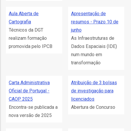
o
Aula Aberta de
Apresentação de
bilização
Cartografia
resumos - Prazo 10 de
Técnicos da DGT
junho
realizam formação
As Infraestruturas de
s
promovida pelo IPCB
Dados Espaciais (IDE)
num mundo em
es
transformação
Carta Administrativa
Atribuição de 3 bolsas
o
Oficial de Portugal -
de investigação para
nho
CAOP 2025
licenciados
ão
Encontra-se publicada a
Abertura de Concurso
a
nova versão de 2025
mento