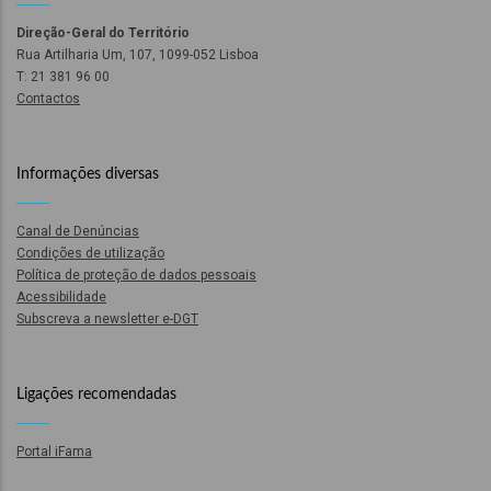
Direção-Geral do Território
ão
Rua Artilharia Um, 107, 1099-052 Lisboa
l
T: 21 381 96 00
Contactos
órios
Informações diversas
dades
GT
Canal de Denúncias
Condições de utilização
s
Política de proteção de dados pessoais
Acessibilidade
es
Subscreva a newsletter e-DGT
Ligações recomendadas
Portal iFama