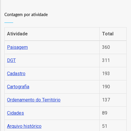
as
Contagem por atividade
s
Atividade
Total
Paisagem
360
DGT
311
o
Cadastro
193
Cartografia
190
Ordenamento do Território
137
ório
Cidades
89
Arquivo histórico
51