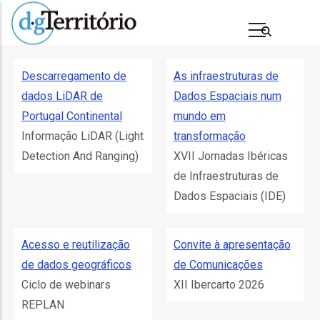
Passar
para
o
conteúdo
Descarregamento de
As infraestruturas de
principal
dados LiDAR de
Dados Espaciais num
Portugal Continental
mundo em
Informação LiDAR (Light
transformação
Detection And Ranging)
XVII Jornadas Ibéricas
de Infraestruturas de
Dados Espaciais (IDE)
s
Acesso e reutilização
Convite à apresentação
de dados geográficos
de Comunicações
Ciclo de webinars
XII Ibercarto 2026
REPLAN