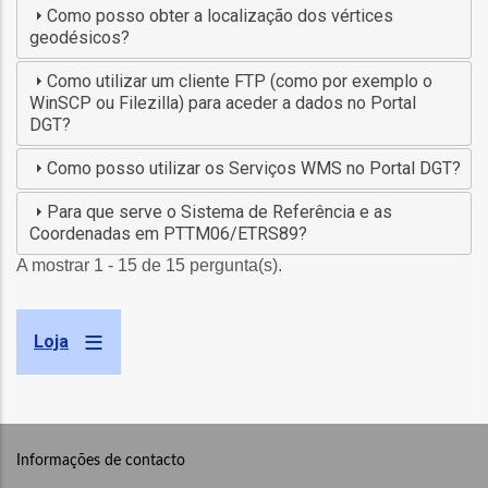
ção
Como posso obter a localização dos vértices
geodésicos?
Como utilizar um cliente FTP (como por exemplo o
WinSCP ou Filezilla) para aceder a dados no Portal
DGT?
Como posso utilizar os Serviços WMS no Portal DGT?
Para que serve o Sistema de Referência e as
mento
Coordenadas em PTTM06/ETRS89?
A mostrar 1 - 15 de 15 pergunta(s).
ntos
Loja
ão
o
Informações de contacto