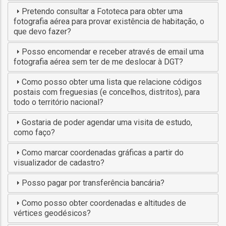
o
Pretendo consultar a Fototeca para obter uma
fotografia aérea para provar existência de habitação, o
bilização
que devo fazer?
Posso encomendar e receber através de email uma
fotografia aérea sem ter de me deslocar à DGT?
s
Como posso obter uma lista que relacione códigos
postais com freguesias (e concelhos, distritos), para
es
todo o território nacional?
Gostaria de poder agendar uma visita de estudo,
como faço?
o
Como marcar coordenadas gráficas a partir do
visualizador de cadastro?
nho
Posso pagar por transferência bancária?
ão
a
Como posso obter coordenadas e altitudes de
vértices geodésicos?
mento