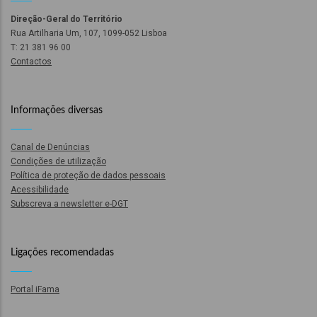
Direção-Geral do Território
Rua Artilharia Um, 107, 1099-052 Lisboa
T: 21 381 96 00
Contactos
fia
Informações diversas
Canal de Denúncias
Condições de utilização
isa
Política de proteção de dados pessoais
Acessibilidade
Subscreva a newsletter e-DGT
gião
isa
Ligações recomendadas
utos
Portal iFama
grafia
rica