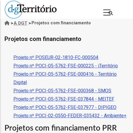
Passar
para
o
Projetos com financiamento
>
A DGT
>
Navegação
conteúdo
estrutural
principal
Projetos com financiamento
Projeto nº POSEUR-02-1810-FC-000504
Projeto nº POCI-05-5762-FSE-000225 - iTerritório
Projeto nº POCI-05-5762-FSE-000416 - Território
Digital
Projeto nº POCI-05-5762-FSE-000368 - SMOS
s
Projeto nº POCI-05-5762-FSE-037844 - MEITEF
Projeto nº POCI-05-5762-FSE-037977 - DIPIGEO
Projeto nº POCI-02-0550-FEDER-035432 - Ambiente+
Projetos com financiamento PRR