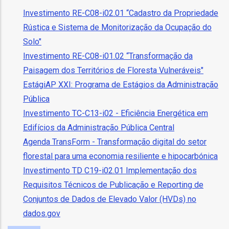
o
Investimento RE-C08-i02.01 “Cadastro da Propriedade
Rústica e Sistema de Monitorização da Ocupação do
bilização
Solo"
Investimento RE-C08-i01.02 “Transformação da
Paisagem dos Territórios de Floresta Vulneráveis"
s
EstágiAP XXI: Programa de Estágios da Administração
es
Pública
Investimento TC-C13-i02 - Eficiência Energética em
Edifícios da Administração Pública Central
Agenda TransForm - Transformação digital do setor
o
florestal para uma economia resiliente e hipocarbónica
nho
Investimento TD C19-i02.01 Implementação dos
Requisitos Técnicos de Publicação e Reporting de
ão
a
Conjuntos de Dados de Elevado Valor (HVDs) no
dados.gov
mento