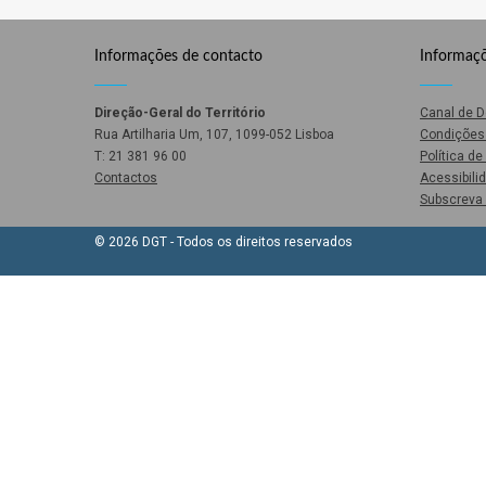
Informações de contacto
Informaçõ
Direção-Geral do Território
Canal de 
Rua Artilharia Um, 107, 1099-052 Lisboa
Condições 
T: 21 381 96 00
Política d
Contactos
Acessibili
Subscreva 
© 2026 DGT - Todos os direitos reservados