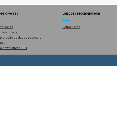
es diversas
Ligações recomendadas
Denúncias
Portal iFama
de utilização
e proteção de dados pessoais
dade
a newsletter e-DGT