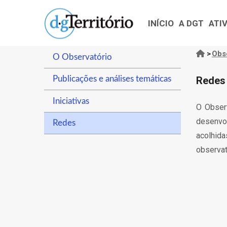
Navegação
Passar
principal
para
INÍCIO
A DGT
ATI
o
conteúdo
>
Obs
O Observatório
Nave
principal
estru
Redes
Publicações e análises temáticas
Iniciativas
O Observ
desenvol
Redes
acolhida
observat