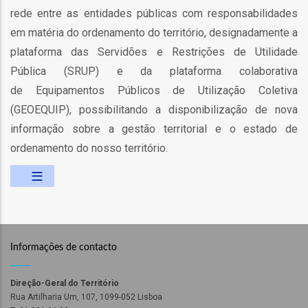
rede entre as entidades públicas com responsabilidades
as
em matéria do ordenamento do território, designadamente a
s
plataforma das Servidões e Restrições de Utilidade
Pública (SRUP) e da plataforma colaborativa
de Equipamentos Públicos de Utilização Coletiva
(GEOEQUIP), possibilitando a disponibilização de nova
informação sobre a gestão territorial e o estado de
ordenamento do nosso território.
o
Informações de contacto
ório
Direção-Geral do Território
Rua Artilharia Um, 107, 1099-052 Lisboa