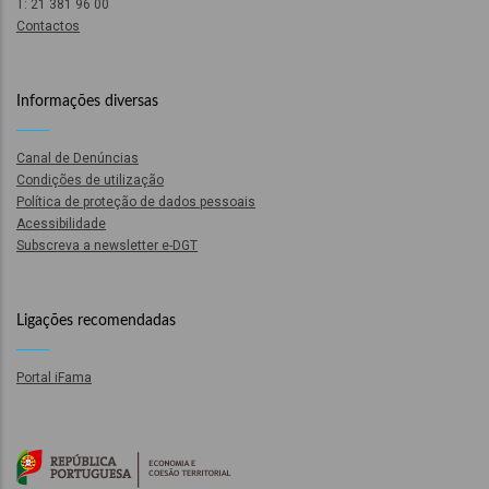
T: 21 381 96 00
Contactos
l
Informações diversas
orização
Canal de Denúncias
ação
Condições de utilização
Política de proteção de dados pessoais
Acessibilidade
Subscreva a newsletter e-DGT
Ligações recomendadas
Portal iFama