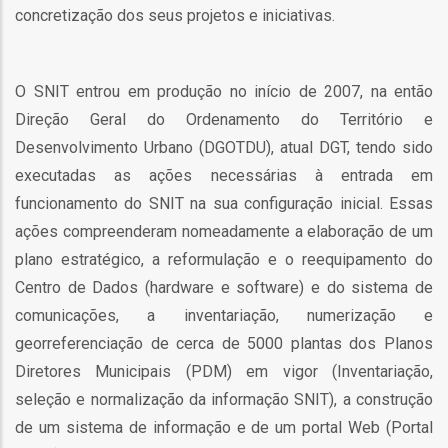
o
concretização dos seus projetos e iniciativas.
bilização
O SNIT entrou em produção no início de 2007, na então
Direção Geral do Ordenamento do Território e
s
Desenvolvimento Urbano (DGOTDU), atual DGT, tendo sido
executadas as ações necessárias à entrada em
es
funcionamento do SNIT na sua configuração inicial. Essas
ações compreenderam nomeadamente a elaboração de um
plano estratégico, a reformulação e o reequipamento do
o
Centro de Dados (hardware e software) e do sistema de
comunicações, a inventariação, numerização e
nho
georreferenciação de cerca de 5000 plantas dos Planos
ão
Diretores Municipais (PDM) em vigor (Inventariação,
a
seleção e normalização da informação SNIT), a construção
mento
de um sistema de informação e de um portal Web (Portal