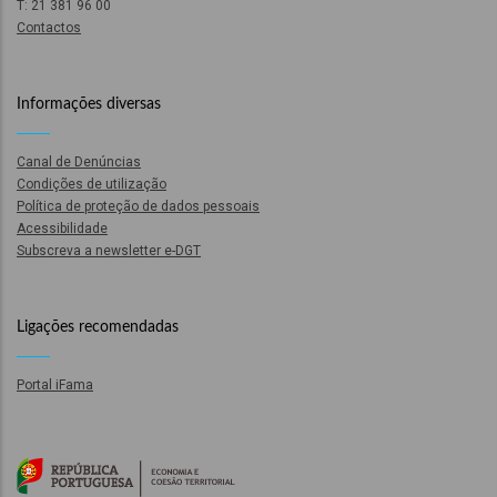
T: 21 381 96 00
tura
Contactos
m
Informações diversas
a
Canal de Denúncias
rmação
Condições de utilização
Política de proteção de dados pessoais
Acessibilidade
m
Subscreva a newsletter e-DGT
ão
Ligações recomendadas
m
Portal iFama