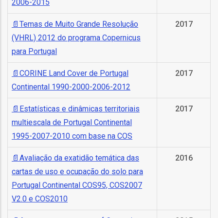
2006-2015
ão
Temas de Muito Grande Resolução
2017
l
(VHRL) 2012 do programa Copernicus
para Portugal
órios
CORINE Land Cover de Portugal
2017
dades
Continental 1990-2000-2006-2012
GT
Estatísticas e dinâmicas territoriais
2017
s
multiescala de Portugal Continental
1995-2007-2010 com base na COS
es
Avaliação da exatidão temática das
2016
cartas de uso e ocupação do solo para
Portugal Continental COS95, COS2007
V2.0 e COS2010