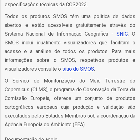
especificações técnicas da COS2023.
Todos os produtos SMOS têm uma política de dados
abertos e estão acessíveis gratuitamente através do
Sistema Nacional de Informação Geográfica -
SNIG
. O
fia
SMOS inclui igualmente visualizadores que facilitam o
acesso e a análise de todos os produtos. Para mais
informações sobre o SMOS, respetivos produtos e
visualizadores consulte o
sítio do SMOS
.
isa
O Serviço de Monitorização do Meio Terrestre do
Copernicus (CLMS), o programa de Observação da Terra da
gião
Comissão Europeia, oferece um conjunto de produtos
isa
cartográficos europeus cuja produção e validação são
executados pelos Estados Membros sob a coordenação da
utos
Agência Europeia do Ambiente (EEA).
grafia
rica
Documentação de apoio