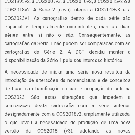
COS1995v2, a COS2007v3, a COS2010v2, a COS2015v2 e a
ção
COS2018v2. A Série 2 (nova) integra a COS2018v3 e a
COS2023v1. As cartografias dentro de cada série são
espacial e temporalmente consistentes, mas as duas
séries entre si não o são. Consequentemente, as
cartografias da Série 1 não podem ser comparadas com as
cartografias da Série 2. A DGT decidiu manter a
mento
disponibilização da Série 1 pelo seu interesse histórico.
A necessidade de iniciar uma série nova resultou da
ntos
introdução de alterações da nomenclatura e de conceitos
de base da classificação do uso e ocupação do solo na
COS2023. São estas alterações que impedem a
ão
comparação desta cartografia com a série anterior,
designadamente com a COS2018v2, amplamente utilizada,
o que levou à necessidade de produção de uma nova
o
versão da COS2018 (v3), adotando as novas