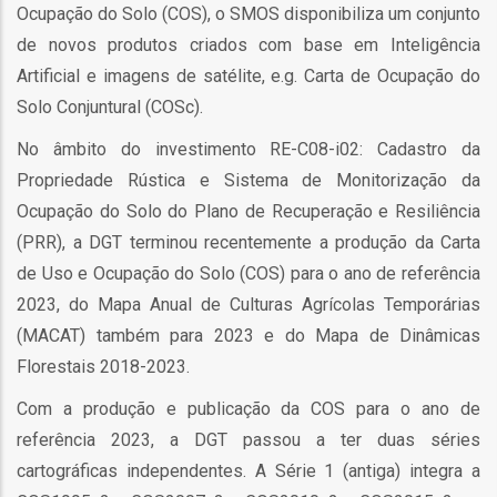
Ocupação do Solo (COS), o SMOS disponibiliza um conjunto
o
de novos produtos criados com base em Inteligência
bilização
Artificial e imagens de satélite, e.g. Carta de Ocupação do
Solo Conjuntural (COSc).
No âmbito do investimento RE-C08-i02: Cadastro da
s
Propriedade Rústica e Sistema de Monitorização da
Ocupação do Solo do Plano de Recuperação e Resiliência
es
(PRR), a DGT terminou recentemente a produção da Carta
de Uso e Ocupação do Solo (COS) para o ano de referência
2023, do Mapa Anual de Culturas Agrícolas Temporárias
o
(MACAT) também para 2023 e do Mapa de Dinâmicas
Florestais 2018-2023.
nho
ão
Com a produção e publicação da COS para o ano de
a
referência 2023, a DGT passou a ter duas séries
mento
cartográficas independentes. A Série 1 (antiga) integra a