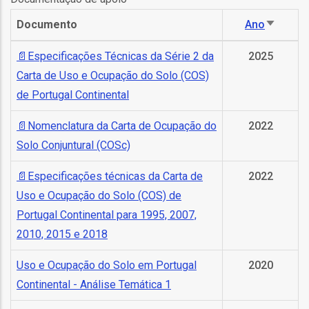
Documento
Ano
as
Ordena
ascend
s
Especificações Técnicas da Série 2 da
2025
Carta de Uso e Ocupação do Solo (COS)
de Portugal Continental
Nomenclatura da Carta de Ocupação do
2022
Solo Conjuntural (COSc)
o
Especificações técnicas da Carta de
2022
Uso e Ocupação do Solo (COS) de
Portugal Continental para 1995, 2007,
2010, 2015 e 2018
ório
Uso e Ocupação do Solo em Portugal
2020
Continental - Análise Temática 1