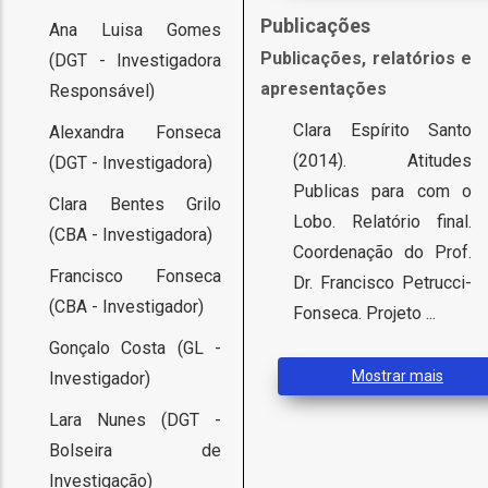
Publicações
Ana Luisa Gomes
Publicações, relatórios e
(DGT - Investigadora
apresentações
Responsável)
Clara Espírito Santo
Alexandra Fonseca
fia
(2014). Atitudes
(DGT - Investigadora)
Publicas para com o
Clara Bentes Grilo
Lobo. Relatório final.
(CBA - Investigadora)
Coordenação do Prof.
isa
Francisco Fonseca
Dr. Francisco Petrucci-
(CBA - Investigador)
Fonseca. Projeto ...
gião
Gonçalo Costa (GL -
isa
Mostrar mais
Investigador)
utos
Lara Nunes (DGT -
grafia
Bolseira de
rica
Investigação)