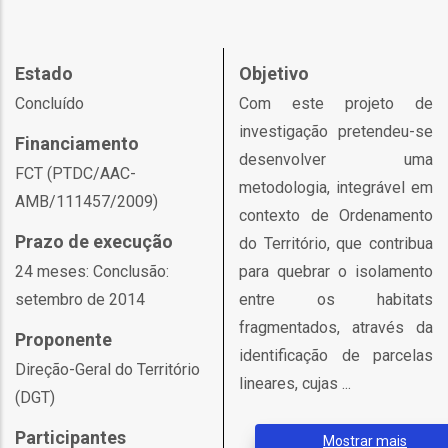
o
bilização
Estado
Objetivo
Concluído
Com este projeto de
investigação pretendeu-se
Financiamento
s
desenvolver uma
FCT (PTDC/AAC-
metodologia, integrável em
es
AMB/111457/2009)
contexto de Ordenamento
Prazo de execução
do Território, que contribua
24 meses: Conclusão:
para quebrar o isolamento
o
setembro de 2014
entre os habitats
fragmentados, através da
nho
Proponente
identificação de parcelas
ão
Direção-Geral do Território
lineares, cujas ...
a
(DGT)
mento
Participantes
Mostrar mais