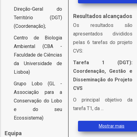
ção
Direção-Geral do
Resultados alcançados
Território (DGT)
Os resultados são
(Coordenação);
apresentados divididos
Centro de Biologia
pelas 6 tarefas do projeto
Ambiental (CBA -
CVS:
Faculdade de Ciências
mento
Tarefa 1 (DGT):
da Universidade de
Coordenação, Gestão e
Lisboa)
ntos
Disseminação do Projeto
Grupo Lobo (GL -
CVS
Associação para a
O principal objetivo da
Conservação do Lobo
ão
tarefa T1, da ...
e do seu
Ecossistema)
Mostrar mais
o
Equipa