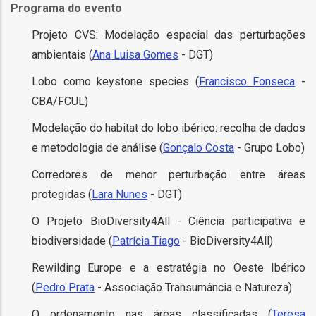
Programa do evento
l
Projeto CVS: Modelação espacial das perturbações
ambientais (
Ana Luisa Gomes
- DGT)
orização
Lobo como keystone species (
Francisco Fonseca
-
CBA/FCUL)
ação
Modelação do habitat do lobo ibérico: recolha de dados
e metodologia de análise (
Gonçalo Costa
- Grupo Lobo)
Corredores de menor perturbação entre áreas
protegidas (
Lara Nunes
- DGT)
O Projeto BioDiversity4All - Ciência participativa e
biodiversidade (
Patrícia Tiago
- BioDiversity4All)
Rewilding Europe e a estratégia no Oeste Ibérico
(
Pedro Prata
- Associação Transumância e Natureza)
O ordenamento nas áreas classificadas (
Teresa