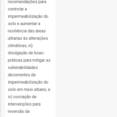
recomendações para
controlar a
impermeabilização do
solo e aumentar a
resiliência das áreas
fia
urbanas às alterações
climáticas, iii)
divulgação de boas-
práticas para mitigar as
isa
vulnerabilidades
decorrentes da
gião
impermeabilização do
isa
solo em meio urbano, e
iv) cocriação de
utos
intervenções para
grafia
reversão da
rica