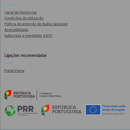
es
Canal de Denúncias
ntáveis
Condições de utilização
Política de proteção de dados pessoais
m
Acessibilidade
Subscreva a newsletter e-DGT
es
tiva
Ligações recomendadas
nal
es
Portal iFama
lares
CT
IONAL
ão
ões