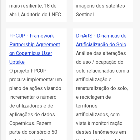
mais resiliente, 18 de
imagens dos satélites
l
abril, Auditório do LNEC
Sentinel
orização
FPCUP - Framework
DinArtS - Dinâmicas de
Partnership Agreement
Artificialização do Solo
ação
on Copernicus User
Análise das alterações
Uptake
do uso / ocupação do
O projeto FPCUP
solo relacionadas com a
procura implementar um
artificialização e
plano de ações visando
renaturalização do solo,
incrementar o número
e reciclagem de
de utilizadores e de
territórios
aplicações de dados
artificializados, com
Copernicus. Fazem
vista à monitorização
parte do consórcio 50
destes fenómenos em