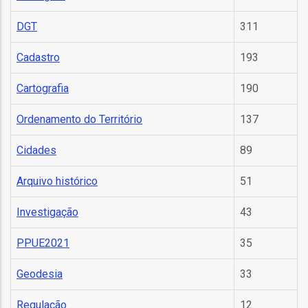
m
DGT
311
Cadastro
193
m
Cartografia
190
Ordenamento do Território
137
Cidades
89
m
Arquivo histórico
51
Investigação
43
órios
PPUE2021
35
ção
Geodesia
33
onal
Regulação
12