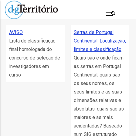
Passar
para
o
conteúdo
AVISO
Serras de Portugal
principal
Lista de classificação
Continental: Localização,
final homologada do
limites e classificação
concurso de seleção de
Quais são e onde ficam
investigadores em
as serras em Portugal
curso
Continental; quais são
os seus nomes, os
seus limites e as suas
s
dimensões relativas e
absolutas; quais são as
maiores e as mais
acidentadas? Baseado
num SIG estruturado