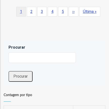
Paginação
Página
1
Página
2
Página
3
Página
4
Página
5
Próxima
››
Última
Última »
atual
página
página
ção
Procurar
onal
ão
ões
Contagem por tipo