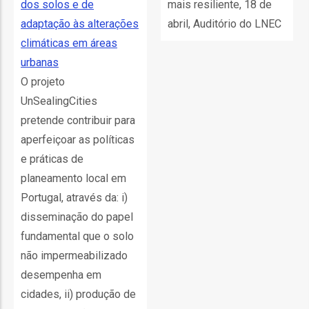
dos solos e de
mais resiliente, 18 de
ção
adaptação às alterações
abril, Auditório do LNEC
climáticas em áreas
urbanas
O projeto
UnSealingCities
pretende contribuir para
mento
aperfeiçoar as políticas
e práticas de
ntos
planeamento local em
Portugal, através da: i)
disseminação do papel
ão
fundamental que o solo
não impermeabilizado
desempenha em
o
cidades, ii) produção de