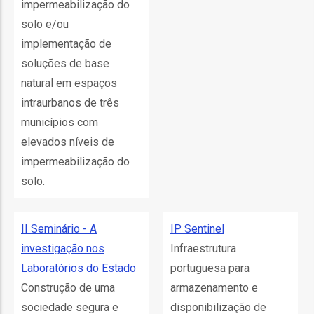
impermeabilização do
solo e/ou
as
implementação de
s
soluções de base
natural em espaços
intraurbanos de três
municípios com
elevados níveis de
o
impermeabilização do
solo.
II Seminário - A
IP Sentinel
investigação nos
Infraestrutura
ório
Laboratórios do Estado
portuguesa para
Construção de uma
armazenamento e
sociedade segura e
disponibilização de