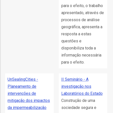
o
para o efeito, o trabalho
apresentado, através de
bilização
processos de análise
geográfica, apresenta a
resposta a estas
s
questões e
disponibiliza toda a
es
informação necessária
para o efeito.
o
UnSealingCities -
II Seminário - A
nho
Planeamento de
investigação nos
ão
intervenções de
Laboratórios do Estado
a
mitigação dos impactos
Construção de uma
mento
da impermeabilização
sociedade segura e