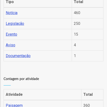
Tipo
Total
tura
Notícia
460
m
Legislação
250
a
Evento
15
rmação
Aviso
4
m
Documentação
1
ão
Contagem por atividade
m
Atividade
Total
Paisagem
360