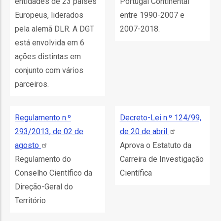
entidades de 23 países
Portugal Continental
Europeus, liderados
entre 1990-2007 e
ão
l
pela alemã DLR. A DGT
2007-2018.
está envolvida em 6
ações distintas em
órios
conjunto com vários
dades
parceiros.
GT
Regulamento n.º
Decreto-Lei n.º 124/99,
s
293/2013, de 02 de
de 20 de
abril
es
agosto
Aprova o Estatuto da
Regulamento do
Carreira de Investigação
Conselho Científico da
Científica
Direção-Geral do
Território