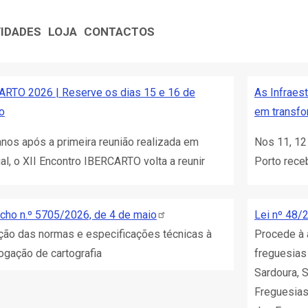
VIDADES
LOJA
CONTACTOS
ARTO 2026 | Reserve os dias 15 e 16 de
As Infraes
o
em transf
anos após a primeira reunião realizada em
Nos 11, 12
al, o XII Encontro IBERCARTO volta a reunir
Porto rece
cho n.º 5705/2026, de 4 de
maio
Lei nº 48/
ção das normas e especificações técnicas à
Procede à a
gação de cartografia
freguesias
Sardoura, 
Freguesias