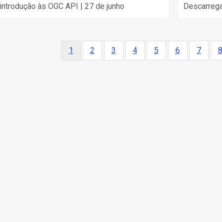
introdução às OGC API | 27 de junho
Descarreg
ação
Página
1
Página
2
Página
3
Página
4
Página
5
Página
6
Página
7
P
atual