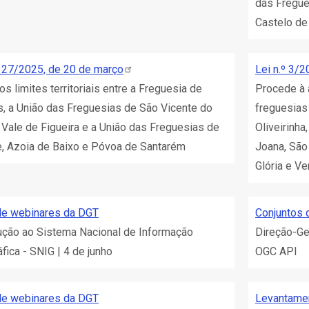
das Fregue
Castelo de
º 27/2025, de 20 de
março
Lei n.º 3/
 os limites territoriais entre a Freguesia de
Procede à a
, a União das Freguesias de São Vicente do
freguesias 
 Vale de Figueira e a União das Freguesias de
Oliveirinha
, Azoia de Baixo e Póvoa de Santarém
Joana, São
Glória e Ve
de webinares da DGT
Conjuntos 
ução ao Sistema Nacional de Informação
Direção-Ger
fica - SNIG | 4 de junho
OGC API
de webinares da DGT
Levantamen