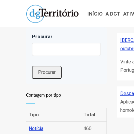
Navegação
Passar
principal
para
INÍCIO
A DGT
ATI
o
conteúdo
Procurar
principal
IBERC
outubr
Vinte 
Portug
Despa
Contagem por tipo
Aplica
homolo
Tipo
Total
Notícia
460