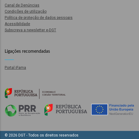
Canal de Denúncias
Condições de utilização
Política de proteção de dados pessoais
Acessibilidade
Subscreva a newsletter e-DGT
Ligações recomendadas
ção
onal
Portal iFama
ão
ões
© 2026 DGT - Todos os direitos reservados