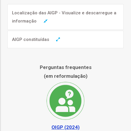
ção
Localização das AIGP - Visualize e descarregue a
informação
AIGP constituídas
mento
Perguntas frequentes
ntos
(em reformulação)
ão
o
OIGP (2024)