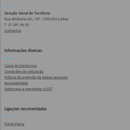
ção
Direção-Geral do Território
Rua Artilharia Um, 107, 1099-052 Lisboa
T: 21 381 96 00
Contactos
Informações diversas
mento
Canal de Denúncias
Condições de utilização
ntos
Política de proteção de dados pessoais
Acessibilidade
Subscreva a newsletter e-DGT
ão
Ligações recomendadas
o
Portal iFama