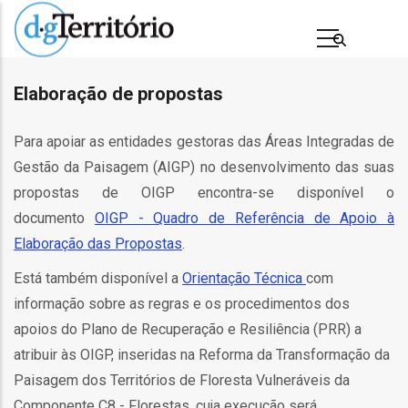
Passar
para
o
conteúdo
Elaboração de propostas
principal
Para apoiar as entidades gestoras das Áreas Integradas de
Gestão da Paisagem (AIGP) no desenvolvimento das suas
propostas de OIGP encontra-se disponível o
documento
OIGP - Quadro de Referência de Apoio à
Elaboração das Propostas
.
Está também disponível a
Orientação Técnica
com
s
informação sobre as regras e os procedimentos dos
apoios do Plano de Recuperação e Resiliência (PRR) a
atribuir às OIGP, inseridas na Reforma da Transformação da
Paisagem dos Territórios de Floresta Vulneráveis da
Componente C8 - Florestas, cuja execução será