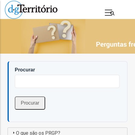
Passar
para
o
conteúdo
principal
Procurar
s
O que são os PRGP?