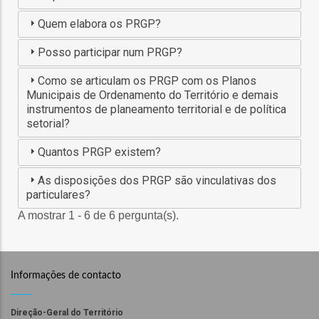
o
Quem elabora os PRGP?
bilização
Posso participar num PRGP?
Como se articulam os PRGP com os Planos
Municipais de Ordenamento do Território e demais
s
instrumentos de planeamento territorial e de política
setorial?
es
Quantos PRGP existem?
As disposições dos PRGP são vinculativas dos
particulares?
o
A mostrar 1 - 6 de 6 pergunta(s).
nho
ão
Informações de contacto
a
mento
Direção-Geral do Território