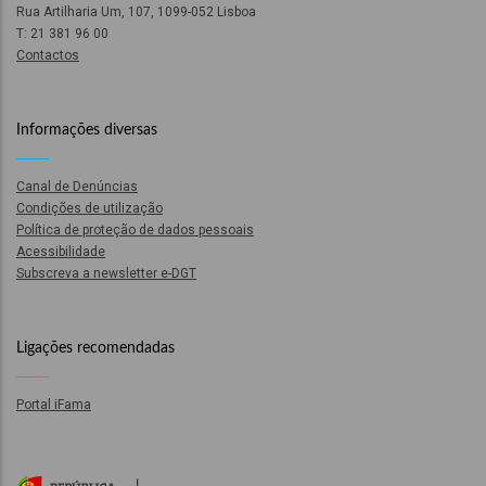
ção
Rua Artilharia Um, 107, 1099-052 Lisboa
T: 21 381 96 00
Contactos
Informações diversas
Canal de Denúncias
Condições de utilização
mento
Política de proteção de dados pessoais
Acessibilidade
Subscreva a newsletter e-DGT
ntos
Ligações recomendadas
ão
Portal iFama
o